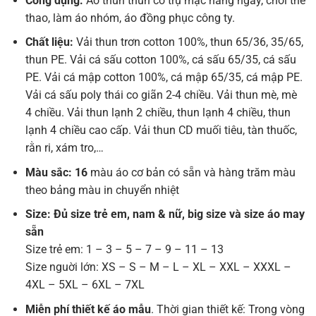
Công dụng:
Áo thun thun cổ trụ mặc hằng ngày, chơi thể
thao, làm áo nhóm, áo đồng phục công ty.
Chất liệu:
Vải thun trơn cotton 100%, thun 65/36, 35/65,
thun PE. Vải cá sấu cotton 100%, cá sấu 65/35, cá sấu
PE. Vải cá mập cotton 100%, cá mập 65/35, cá mập PE.
Vải cá sấu poly thái co giãn 2-4 chiều. Vải thun mè, mè
4 chiều. Vải thun lạnh 2 chiều, thun lạnh 4 chiều, thun
lạnh 4 chiều cao cấp. Vải thun CD muối tiêu, tàn thuốc,
rằn ri, xám tro,…
Màu sắc: 16
màu áo cơ bản có sẵn và hàng trăm màu
theo bảng màu in chuyển nhiệt
Size: Đủ size trẻ em, nam & nữ, big size và size áo may
sẵn
Size trẻ em: 1 – 3 – 5 – 7 – 9 – 11 – 13
Size nguời lớn: XS – S – M – L – XL – XXL – XXXL –
4XL – 5XL – 6XL – 7XL
Miễn phí thiết kế áo mẫu
. Thời gian thiết kế: Trong vòng