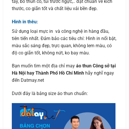
tay, bo thun cổ, túi trước ngực,.. đạt chuẩn về kích
thước, co giãn tốt và chất liệu vải bền đẹp.
Hình in thêu:
Sử dụng loại mực in và công nghệ in hàng đầu,
tiên tiến nhất. Đảm bảo các tiêu chí: Hình in nổi bật,
màu sắc sáng đẹp, trực quan, không lem màu, có
độ co giãn tốt, không nứt, ko bay màu.
Bạn muốn tìm một địa chỉ may
áo thun Công sở tại
Hà Nội hay Thành Phố Hồ Chí Minh
hãy nghĩ ngay
đến Datmay.net
Dưới đây là bảng size áo thun chuẩn: