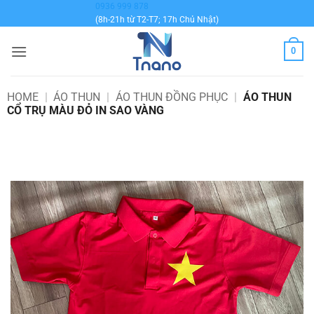
Bỏ
0936 999 878
(8h-21h từ T2-T7; 17h Chủ Nhật)
qua
nội
0
dung
HOME
|
ÁO THUN
|
ÁO THUN ĐỒNG PHỤC
|
ÁO THUN
CỔ TRỤ MÀU ĐỎ IN SAO VÀNG