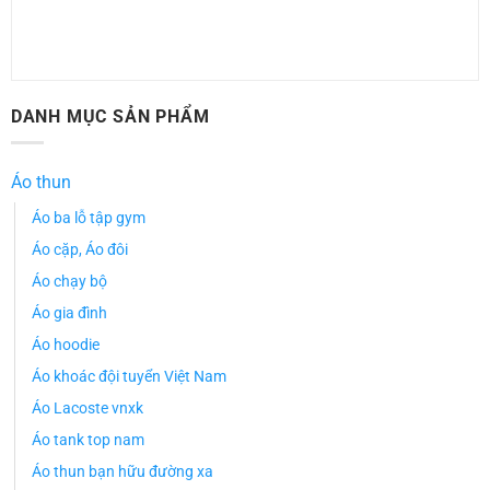
DANH MỤC SẢN PHẨM
Áo thun
Áo ba lỗ tập gym
Áo cặp, Áo đôi
Áo chạy bộ
Áo gia đình
Áo hoodie
Áo khoác đội tuyển Việt Nam
Áo Lacoste vnxk
Áo tank top nam
Áo thun bạn hữu đường xa