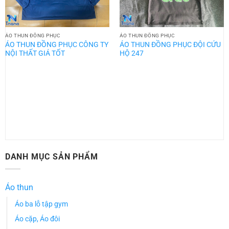
ÁO THUN ĐỒNG PHỤC
ÁO THUN ĐỒNG PHỤC
ÁO THUN ĐỒNG PHỤC CÔNG TY
ÁO THUN ĐỒNG PHỤC ĐỘI CỨU
NỘI THẤT GIÁ TỐT
HỘ 247
DANH MỤC SẢN PHẨM
Áo thun
Áo ba lỗ tập gym
Áo cặp, Áo đôi