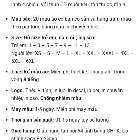
lạnh 4 chiều. Vải thun CD muối tiêu, tàn thuốc, rằn ri…
Màu sắc:
20 màu áo cơ bản có sẵn và hàng trăm màu
theo pantone bảng màu in chuyển nhiệt
Size: Đủ size trẻ em, nam nữ, big size
Trẻ em: 1 – 3 – 5 – 7 – 9 – 11 – 13 .
Nguời lớn: XS – S – M – L – XL – XXL – XXXL – 4XL –
5XL – 6XL
Thiết kế mẫu áo:
Miễn phí thiết kế. Thời gian: Trong
vòng
8 tiếng
.
Logo:
Thêu vi tính, in lụa, in decal, in pet, in chuyển
nhiệt, in cao.
Chống nhiễm màu
May mẫu:
1-5 ngày. Miễn phí may mẫu
Thời gian sản xuất:
01-15 ngày tùy số lượng
Giao hàng:
Giao hàng tận nơi 64 tỉnh bằng GHTK. Có
chính sách Free Ship