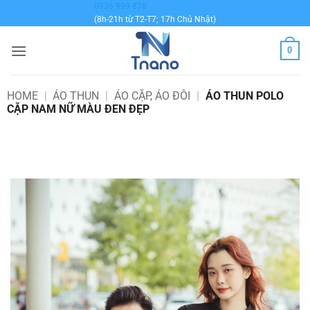
Bỏ
0936 999 878
(8h-21h từ T2-T7; 17h Chủ Nhật)
qua
nội
0
dung
HOME
|
ÁO THUN
|
ÁO CẶP, ÁO ĐÔI
|
ÁO THUN POLO
CẶP NAM NỮ MÀU ĐEN ĐẸP