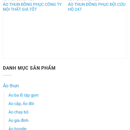
ÁO THUN ĐỒNG PHỤC CÔNG TY
ÁO THUN ĐỒNG PHỤC ĐỘI CỨU
NỘI THẤT GIÁ TỐT
HỘ 247
DANH MỤC SẢN PHẨM
Áo thun
Áo ba lỗ tập gym
Áo cặp, Áo đôi
Áo chạy bộ
Áo gia đình
Áo hoodie