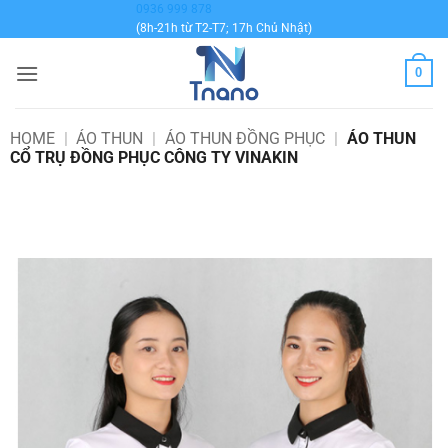
Bỏ
0936 999 878
(8h-21h từ T2-T7; 17h Chủ Nhật)
qua
nội
0
dung
HOME
|
ÁO THUN
|
ÁO THUN ĐỒNG PHỤC
|
ÁO THUN
CỔ TRỤ ĐỒNG PHỤC CÔNG TY VINAKIN