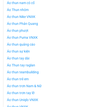
Áo thun nam có cổ
Áo Thun nhóm
Áo thun Nike VNXK
Áo thun Phản Quang
Áo thun phượt
Áo thun Puma VNXK
Áo thun quảng cáo
Áo thun sự kiện
Áo thun tay dài
Áo Thun tay raglan
Áo thun teambuilding
Áo thun trẻ em
Áo thun trơn Nam & Nữ
Áo thun trơn tay lỡ
Áo thun Uniqlo VNXK
Áo thun VNXK