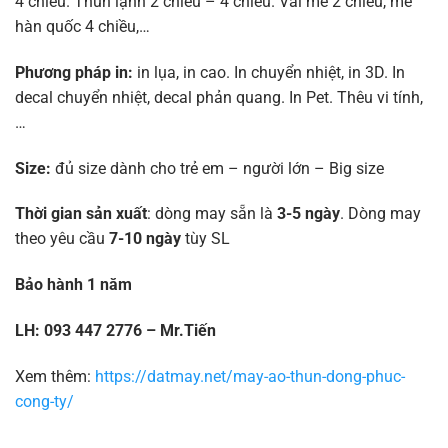
4 chiều. Thun lạnh 2 chiều – 4 chiều. Vải mè 2 chiều, mè
hàn quốc 4 chiều,…
Phương pháp in:
in lụa, in cao. In chuyển nhiệt, in 3D. In
decal chuyển nhiệt, decal phản quang. In Pet. Thêu vi tính,
…
Size:
đủ size dành cho trẻ em – người lớn – Big size
Thời gian sản xuất
: dòng may sẵn là
3-5 ngày
. Dòng may
theo yêu cầu
7-10 ngày
tùy SL
Bảo hành 1 năm
LH: 093 447 2776 – Mr.Tiến
Xem thêm:
https://datmay.net/may-ao-thun-dong-phuc-
cong-ty/