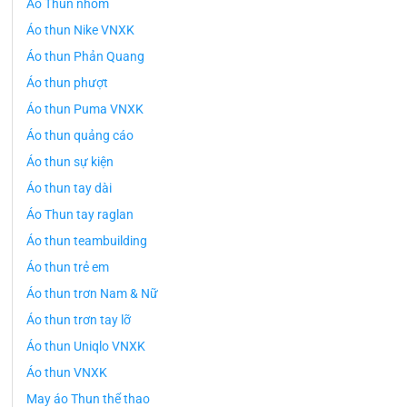
Áo Thun nhóm
Áo thun Nike VNXK
Áo thun Phản Quang
Áo thun phượt
Áo thun Puma VNXK
Áo thun quảng cáo
Áo thun sự kiện
Áo thun tay dài
Áo Thun tay raglan
Áo thun teambuilding
Áo thun trẻ em
Áo thun trơn Nam & Nữ
Áo thun trơn tay lỡ
Áo thun Uniqlo VNXK
Áo thun VNXK
May áo Thun thể thao