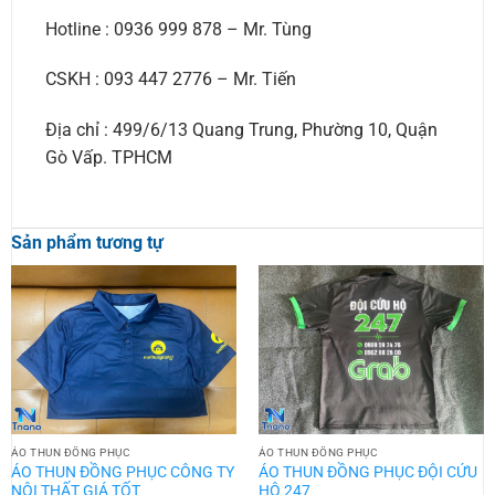
Hotline : 0936 999 878 – Mr. Tùng
CSKH : 093 447 2776 – Mr. Tiến
Địa chỉ : 499/6/13 Quang Trung, Phường 10, Quận
Gò Vấp. TPHCM
Sản phẩm tương tự
ÁO THUN ĐỒNG PHỤC
ÁO THUN ĐỒNG PHỤC
ÁO THUN ĐỒNG PHỤC CÔNG TY
ÁO THUN ĐỒNG PHỤC ĐỘI CỨU
NỘI THẤT GIÁ TỐT
HỘ 247