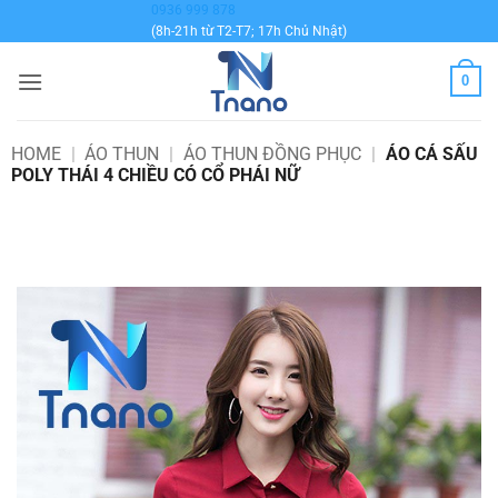
Bỏ
0936 999 878
(8h-21h từ T2-T7; 17h Chủ Nhật)
qua
nội
0
dung
HOME
|
ÁO THUN
|
ÁO THUN ĐỒNG PHỤC
|
ÁO CÁ SẤU
POLY THÁI 4 CHIỀU CÓ CỔ PHÁI NỮ