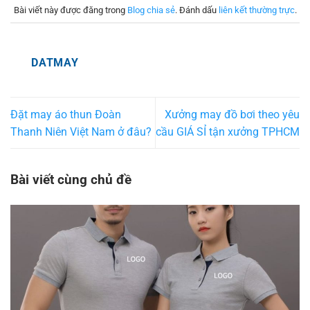
Bài viết này được đăng trong
Blog chia sẻ
. Đánh dấu
liên kết thường trực
.
DATMAY
Đặt may áo thun Đoàn
Xưởng may đồ bơi theo yêu
Thanh Niên Việt Nam ở đâu?
cầu GIÁ SỈ tận xưởng TPHCM
Bài viết cùng chủ đề