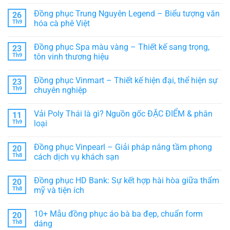
–
Mẫu
Không
Biểu
áo
có
Đồng phục Trung Nguyên Legend – Biểu tượng văn
26
tượng
lớp
bình
chuyên
đẹp
luận
Th9
hóa cà phê Việt
nghiệp
giá
ở
trong
rẻ,
Áo
Không
ngành
chất
khoác
có
Đồng phục Spa màu vàng – Thiết kế sang trọng,
23
ẩm
lượng
nhóm
bình
thực
cao
đẹp:
luận
Th9
tôn vinh thương hiệu
–
Đồng
ở
Lựa
phục
Đồng
Không
chọn
thời
phục
có
Đồng phục Vinmart – Thiết kế hiện đại, thể hiện sự
23
hoàn
trang
Trung
bình
hảo
cho
Nguyên
luận
Th9
chuyên nghiệp
cho
Team,
Legend
ở
tập
Lớp,
–
Đồng
Không
thể
CLB
Biểu
phục
có
Vải Poly Thái là gì? Nguồn gốc ĐẶC ĐIỂM & phân
11
tượng
Spa
bình
văn
màu
luận
Th9
loại
hóa
vàng
ở
cà
–
Đồng
Không
phê
Thiết
phục
có
Đồng phục Vinpearl – Giải pháp nâng tầm phong
20
Việt
kế
Vinmart
bình
sang
–
luận
Th8
cách dịch vụ khách sạn
trọng,
Thiết
ở
tôn
kế
Vải
Không
vinh
hiện
Poly
có
Đồng phục HD Bank: Sự kết hợp hài hòa giữa thẩm
20
thương
đại,
Thái
bình
hiệu
thể
là
luận
Th8
mỹ và tiện ích
hiện
gì?
ở
sự
Nguồn
Đồng
Không
chuyên
gốc
phục
có
10+ Mẫu đồng phục áo bà ba đẹp, chuẩn form
20
nghiệp
ĐẶC
Vinpearl
bình
ĐIỂM
–
luận
Th8
dáng
&
Giải
ở