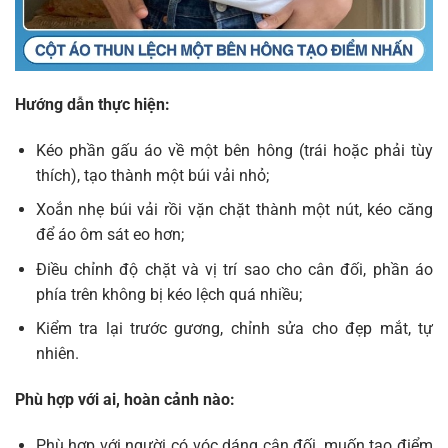
Hướng dẫn thực hiện:
Kéo phần gấu áo về một bên hông (trái hoặc phải tùy
thích), tạo thành một búi vải nhỏ;
Xoắn nhẹ búi vải rồi vặn chặt thành một nút, kéo căng
để áo ôm sát eo hơn;
Điều chỉnh độ chặt và vị trí sao cho cân đối, phần áo
phía trên không bị kéo lệch quá nhiều;
Kiểm tra lại trước gương, chỉnh sửa cho đẹp mắt, tự
nhiên.
Phù hợp với ai, hoàn cảnh nào:
Phù hợp với người có vóc dáng cân đối, muốn tạo điểm