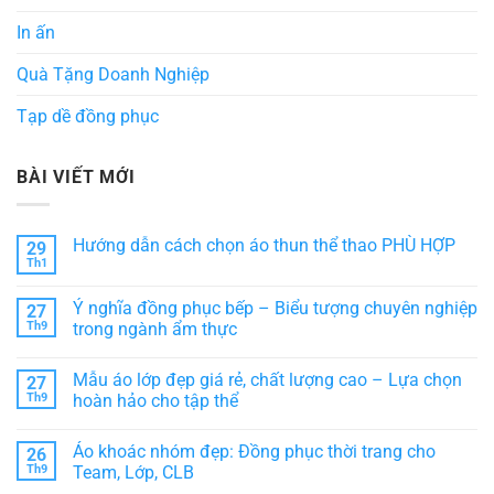
In ấn
Quà Tặng Doanh Nghiệp
Tạp dề đồng phục
BÀI VIẾT MỚI
Hướng dẫn cách chọn áo thun thể thao PHÙ HỢP
29
Th1
Không
có
bình
Ý nghĩa đồng phục bếp – Biểu tượng chuyên nghiệp
27
luận
ở
Th9
trong ngành ẩm thực
Hướng
Không
dẫn
có
cách
Mẫu áo lớp đẹp giá rẻ, chất lượng cao – Lựa chọn
27
bình
chọn
luận
áo
Th9
hoàn hảo cho tập thể
ở
thun
Ý
Không
thể
nghĩa
có
thao
Áo khoác nhóm đẹp: Đồng phục thời trang cho
26
đồng
bình
PHÙ
phục
luận
HỢP
Th9
Team, Lớp, CLB
bếp
ở