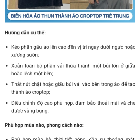
Hướng dẫn cụ thể:
Kéo phần gấu áo lên cao đến vị trí ngay dưới ngực hoặc
xương sườn;
Xoắn toàn bộ phần vải thừa thành một búi lớn ở giữa
hoặc lệch một bên;
Thắt nút chặt hoặc giấu búi vải vào bên trong áo để tạo
thành áo croptop;
Điều chỉnh độ cao phù hợp, đảm bảo thoải mái và che
được vùng bụng.
Phù hợp mùa nào, phong cách nào:
Phù hợp mùa hè, thời tiết nóng, cần sự thoáng mát,