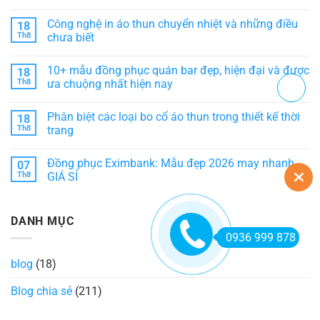
phân
pháp
Đồng
Không
loại
nâng
phục
có
Công nghệ in áo thun chuyển nhiệt và những điều
18
tầm
HD
bình
phong
Bank:
luận
Th8
chưa biết
cách
Sự
ở
dịch
kết
10+
Không
vụ
hợp
Mẫu
có
10+ mẫu đồng phục quán bar đẹp, hiện đại và được
18
khách
hài
đồng
bình
sạn
hòa
phục
luận
Th8
ưa chuộng nhất hiện nay
giữa
áo
ở
thẩm
bà
Công
Không
mỹ
ba
nghệ
có
Phân biệt các loại bo cổ áo thun trong thiết kế thời
18
và
đẹp,
in
bình
tiện
chuẩn
áo
luận
Th8
trang
ích
form
thun
ở
dáng
chuyển
10+
Không
nhiệt
mẫu
có
Đồng phục Eximbank: Mẫu đẹp 2026 may nhanh
07
và
đồng
bình
những
phục
luận
Th8
GIÁ SỈ
điều
quán
ở
chưa
bar
Phân
Không
biết
đẹp,
biệt
có
hiện
các
bình
DANH MỤC
đại
loại
luận
và
bo
ở
0936 999 878
được
cổ
Đồng
ưa
áo
phục
chuộng
thun
Eximbank:
blog
(18)
nhất
trong
Mẫu
hiện
thiết
đẹp
nay
kế
2026
Blog chia sẻ
(211)
thời
may
trang
nhanh
GIÁ