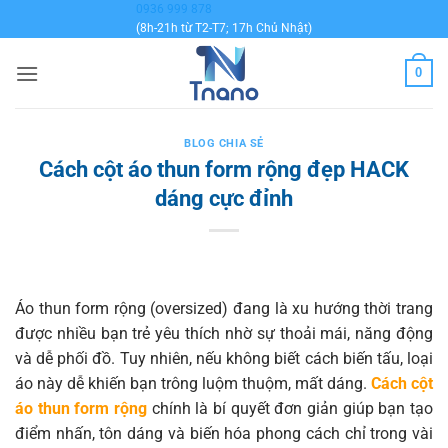
Bỏ
0936 999 878
(8h-21h từ T2-T7; 17h Chủ Nhật)
qua
nội
0
dung
BLOG CHIA SẺ
Cách cột áo thun form rộng đẹp HACK
dáng cực đỉnh
Áo thun form rộng (oversized) đang là xu hướng thời trang
được nhiều bạn trẻ yêu thích nhờ sự thoải mái, năng động
và dễ phối đồ. Tuy nhiên, nếu không biết cách biến tấu, loại
áo này dễ khiến bạn trông luộm thuộm, mất dáng.
Cách cột
áo thun form rộng
chính là bí quyết đơn giản giúp bạn tạo
điểm nhấn, tôn dáng và biến hóa phong cách chỉ trong vài