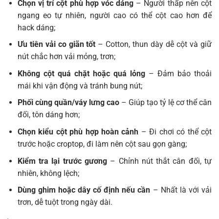
Chọn vị trí cột phù hợp vóc dáng
– Người thấp nên cột
ngang eo tự nhiên, người cao có thể cột cao hơn để
hack dáng;
Ưu tiên vải co giãn tốt
– Cotton, thun dày dễ cột và giữ
nút chắc hơn vải mỏng, trơn;
Không cột quá chặt hoặc quá lỏng
– Đảm bảo thoải
mái khi vận động và tránh bung nút;
Phối cùng quần/váy lưng cao
– Giúp tạo tỷ lệ cơ thể cân
đối, tôn dáng hơn;
Chọn kiểu cột phù hợp hoàn cảnh
– Đi chơi có thể cột
trước hoặc croptop, đi làm nên cột sau gọn gàng;
Kiểm tra lại trước gương
– Chỉnh nút thắt cân đối, tự
nhiên, không lệch;
Dùng ghim hoặc dây cố định nếu cần
– Nhất là với vải
trơn, dễ tuột trong ngày dài.