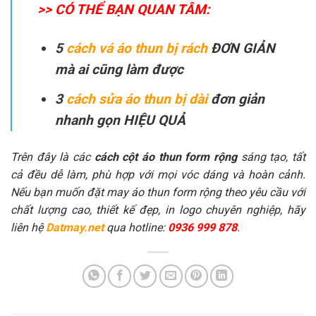
>> CÓ THỂ BẠN QUAN TÂM:
5
cách vá áo thun bị rách
ĐƠN GIẢN
mà ai cũng làm được
3
cách sửa áo thun bị dài
đơn giản
nhanh gọn HIỆU QUẢ
Trên đây là các
cách cột áo thun form rộng
sáng tạo, tất
cả đều dễ làm, phù hợp với mọi vóc dáng và hoàn cảnh.
Nếu bạn muốn đặt may áo thun form rộng theo yêu cầu với
chất lượng cao, thiết kế đẹp, in logo chuyên nghiệp, hãy
liên hệ
Datmay.net
qua hotline:
0936 999 878
.