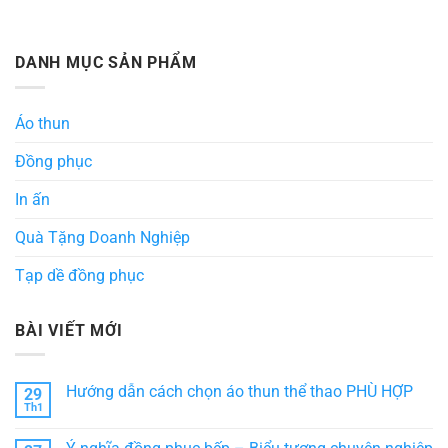
DANH MỤC SẢN PHẨM
Áo thun
Đồng phục
In ấn
Quà Tặng Doanh Nghiệp
Tạp dề đồng phục
BÀI VIẾT MỚI
Hướng dẫn cách chọn áo thun thể thao PHÙ HỢP
29
Th1
Không
có
bình