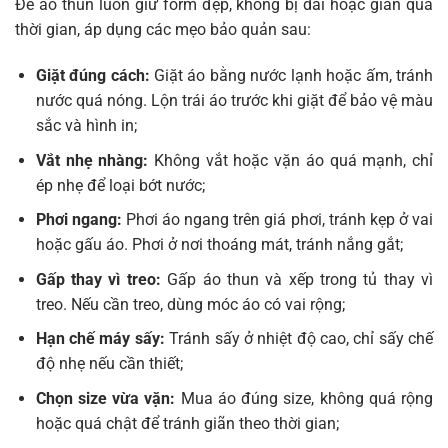
Để áo thun luôn giữ form đẹp, không bị dài hoặc giãn qua
thời gian, áp dụng các mẹo bảo quản sau:
Giặt đúng cách:
Giặt áo bằng nước lạnh hoặc ấm, tránh
nước quá nóng. Lộn trái áo trước khi giặt để bảo vệ màu
sắc và hình in;
Vắt nhẹ nhàng:
Không vắt hoặc vặn áo quá mạnh, chỉ
ép nhẹ để loại bớt nước;
Phơi ngang:
Phơi áo ngang trên giá phơi, tránh kẹp ở vai
hoặc gấu áo. Phơi ở nơi thoáng mát, tránh nắng gắt;
Gấp thay vì treo:
Gấp áo thun và xếp trong tủ thay vì
treo. Nếu cần treo, dùng móc áo có vai rộng;
Hạn chế máy sấy:
Tránh sấy ở nhiệt độ cao, chỉ sấy chế
độ nhẹ nếu cần thiết;
Chọn size vừa vặn:
Mua áo đúng size, không quá rộng
hoặc quá chật để tránh giãn theo thời gian;