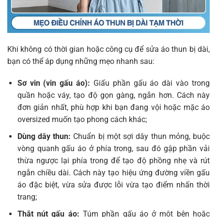
Khi không có thời gian hoặc công cụ để sửa áo thun bị dài,
bạn có thể áp dụng những mẹo nhanh sau:
Sơ vin (vin gấu áo):
Giấu phần gấu áo dài vào trong
quần hoặc váy, tạo độ gọn gàng, ngắn hơn. Cách này
đơn giản nhất, phù hợp khi bạn đang vội hoặc mặc áo
oversized muốn tạo phong cách khác;
Dùng dây thun:
Chuẩn bị một sợi dây thun mỏng, buộc
vòng quanh gấu áo ở phía trong, sau đó gập phần vải
thừa ngược lại phía trong để tạo độ phồng nhẹ và rút
ngắn chiều dài. Cách này tạo hiệu ứng đường viền gấu
áo đặc biệt, vừa sửa được lỗi vừa tạo điểm nhấn thời
trang;
Thắt nút gấu áo:
Túm phần gấu áo ở một bên hoặc