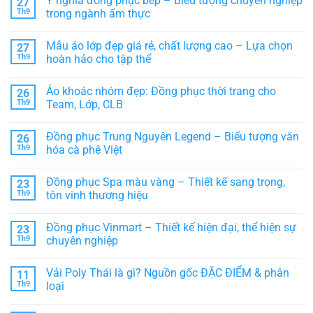
Ý nghĩa đồng phục bếp – Biểu tượng chuyên nghiệp
27
luận
ở
Th9
trong ngành ẩm thực
Hướng
Không
dẫn
có
cách
Mẫu áo lớp đẹp giá rẻ, chất lượng cao – Lựa chọn
27
bình
chọn
luận
áo
Th9
hoàn hảo cho tập thể
ở
thun
Ý
Không
thể
nghĩa
có
thao
Áo khoác nhóm đẹp: Đồng phục thời trang cho
26
đồng
bình
PHÙ
phục
luận
HỢP
Th9
Team, Lớp, CLB
bếp
ở
–
Mẫu
Không
Biểu
áo
có
Đồng phục Trung Nguyên Legend – Biểu tượng văn
26
tượng
lớp
bình
chuyên
đẹp
luận
Th9
hóa cà phê Việt
nghiệp
giá
ở
trong
rẻ,
Áo
Không
ngành
chất
khoác
có
Đồng phục Spa màu vàng – Thiết kế sang trọng,
23
ẩm
lượng
nhóm
bình
thực
cao
đẹp:
luận
Th9
tôn vinh thương hiệu
–
Đồng
ở
Lựa
phục
Đồng
Không
chọn
thời
phục
có
Đồng phục Vinmart – Thiết kế hiện đại, thể hiện sự
23
hoàn
trang
Trung
bình
hảo
cho
Nguyên
luận
Th9
chuyên nghiệp
cho
Team,
Legend
ở
tập
Lớp,
–
Đồng
Không
thể
CLB
Biểu
phục
có
Vải Poly Thái là gì? Nguồn gốc ĐẶC ĐIỂM & phân
11
tượng
Spa
bình
văn
màu
luận
Th9
loại
hóa
vàng
ở
cà
–
Đồng
Không
phê
Thiết
phục
có