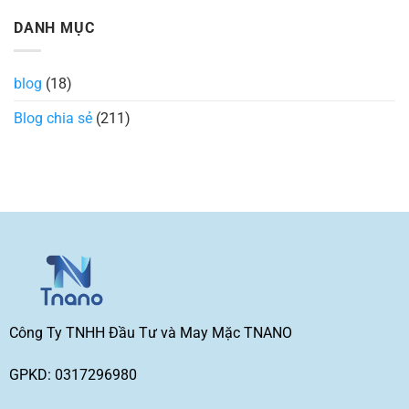
biết
đẹp,
biệt
có
hiện
các
bình
DANH MỤC
đại
loại
luận
và
bo
ở
được
cổ
Đồng
ưa
áo
phục
chuộng
thun
Eximbank:
blog
(18)
nhất
trong
Mẫu
hiện
thiết
đẹp
nay
kế
2026
Blog chia sẻ
(211)
thời
may
trang
nhanh
GIÁ
SỈ
Công Ty TNHH Đầu Tư và May Mặc TNANO
GPKD: 0317296980