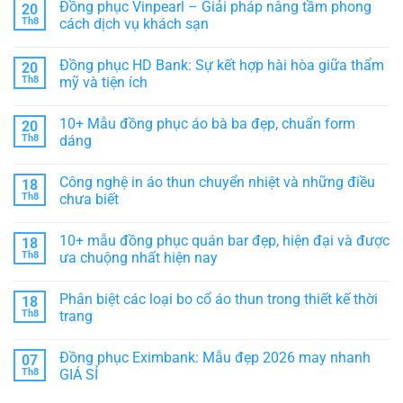
Đồng phục Vinpearl – Giải pháp nâng tầm phong
20
Việt
kế
Vinmart
bình
sang
–
luận
Th8
cách dịch vụ khách sạn
trọng,
Thiết
ở
tôn
kế
Vải
Không
vinh
hiện
Poly
có
Đồng phục HD Bank: Sự kết hợp hài hòa giữa thẩm
20
thương
đại,
Thái
bình
hiệu
thể
là
luận
Th8
mỹ và tiện ích
hiện
gì?
ở
sự
Nguồn
Đồng
Không
chuyên
gốc
phục
có
10+ Mẫu đồng phục áo bà ba đẹp, chuẩn form
20
nghiệp
ĐẶC
Vinpearl
bình
ĐIỂM
–
luận
Th8
dáng
&
Giải
ở
phân
pháp
Đồng
Không
loại
nâng
phục
có
Công nghệ in áo thun chuyển nhiệt và những điều
18
tầm
HD
bình
phong
Bank:
luận
Th8
chưa biết
cách
Sự
ở
dịch
kết
10+
Không
vụ
hợp
Mẫu
có
10+ mẫu đồng phục quán bar đẹp, hiện đại và được
18
khách
hài
đồng
bình
sạn
hòa
phục
luận
Th8
ưa chuộng nhất hiện nay
giữa
áo
ở
thẩm
bà
Công
Không
mỹ
ba
nghệ
có
Phân biệt các loại bo cổ áo thun trong thiết kế thời
18
và
đẹp,
in
bình
tiện
chuẩn
áo
luận
Th8
trang
ích
form
thun
ở
dáng
chuyển
10+
Không
nhiệt
mẫu
có
Đồng phục Eximbank: Mẫu đẹp 2026 may nhanh
07
và
đồng
bình
những
phục
luận
Th8
GIÁ SỈ
điều
quán
ở
chưa
bar
Phân
Không