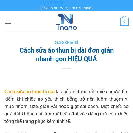
Bỏ
0936 999 878
(8h-21h từ T2-T7; 17h Chủ Nhật)
qua
nội
0
dung
BLOG CHIA SẺ
Cách sửa áo thun bị dài đơn giản
nhanh gọn HIỆU QUẢ
Cách sửa áo thun bị dài
là chủ đề được rất nhiều người tìm
kiếm khi chiếc áo yêu thích bỗng trở nên luộm thuộm vì
mua nhầm size, giãn vải hoặc giặt sai cách. Một chiếc áo
quá dài không chỉ làm mất cân đối vóc dáng mà còn khiến
tổng thể trang phục kém tinh tế.