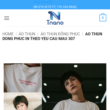
Bỏ
0936 999 878
(8h-21h từ T2-T7; 17h Chủ Nhật)
qua
nội
0
dung
HOME
|
ÁO THUN
|
ÁO THUN ĐỒNG PHỤC
|
AO THUN
DONG PHUC IN THEO YEU CAU MAU 307