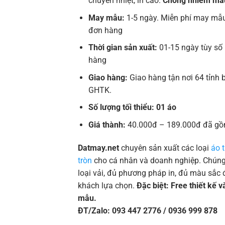
chuyển nhiệt, in cao.
Chống nhiễm mà
May mẫu:
1-5 ngày. Miễn phí may mẫu
đơn hàng
Thời gian sản xuất:
01-15 ngày tùy số
hàng
Giao hàng:
Giao hàng tận nơi 64 tỉnh 
GHTK.
Số lượng tối thiểu: 01 áo
Giá thành:
40.000đ – 189.000đ đã gồ
Datmay.net
chuyên sản xuất các loại
áo 
tròn
cho cá nhân và doanh nghiệp. Chúng 
loại vải, đủ phương pháp in, đủ màu sắc 
khách lựa chọn.
Đặc biệt: Free thiết kế 
mẫu.
ĐT/Zalo: 093 447 2776 / 0936 999 878