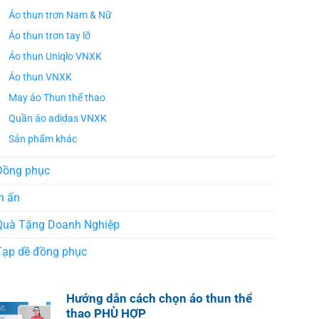
Áo thun trơn Nam & Nữ
Áo thun trơn tay lỡ
Áo thun Uniqlo VNXK
Áo thun VNXK
May áo Thun thể thao
Quần áo adidas VNXK
Sản phẩm khác
Đồng phục
n ấn
Quà Tặng Doanh Nghiệp
Tạp dề đồng phục
Hướng dẫn cách chọn áo thun thể
thao PHÙ HỢP