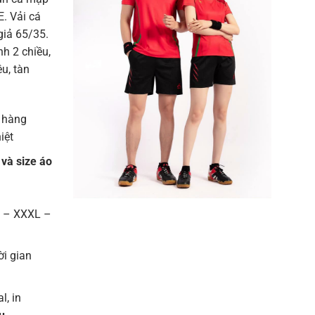
. Vải cá
giả 65/35.
h 2 chiều,
u, tàn
 hàng
iệt
 và size áo
L – XXXL –
ời gian
l, in