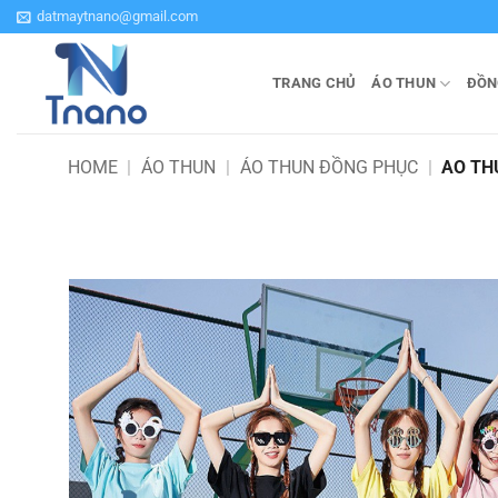
Bỏ
datmaytnano@gmail.com
qua
nội
TRANG CHỦ
ÁO THUN
ĐỒN
dung
HOME
|
ÁO THUN
|
ÁO THUN ĐỒNG PHỤC
|
AO TH