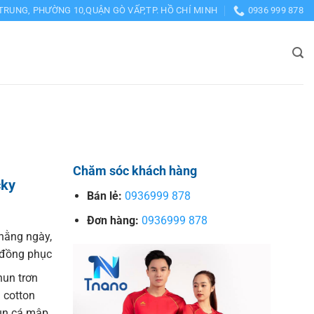
TRUNG, PHƯỜNG 10,QUẬN GÒ VẤP,TP. HỒ CHÍ MINH
0936 999 878
Chăm sóc khách hàng
cky
Bán lẻ:
0936999 878
Đơn hàng:
0936999 878
hằng ngày,
o đồng phục
hun trơn
 cotton
hun cá mập