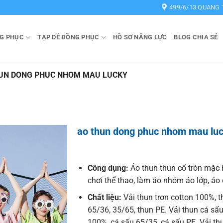
499/6/13 QUANG 
G PHỤC
TẠP DỀ ĐỒNG PHỤC
HỒ SƠ NĂNG LỰC
BLOG CHIA SẺ
UN DONG PHUC NHOM MAU LUCKY
ao thun dong phuc nhom mau lu
Công dụng:
Áo thun thun cổ tròn mặc 
chơi thể thao, làm áo nhóm áo lớp, á
Chất liệu:
Vải thun trơn cotton 100%, t
65/36, 35/65, thun PE. Vải thun cá sấu
100%, cá sấu 65/35, cá sấu PE. Vải t