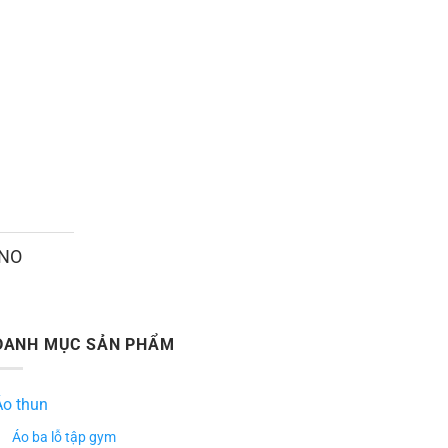
ANO
DANH MỤC SẢN PHẨM
Áo thun
Áo ba lỗ tập gym