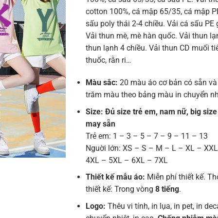
cotton 100%, cá mập 65/35, cá mập PE
sấu poly thái 2-4 chiều. Vải cá sấu PE 
Vải thun mè, mè hàn quốc. Vải thun lạn
thun lạnh 4 chiều. Vải thun CD muối tiê
thuốc, rằn ri…
Màu sắc:
20 màu áo cơ bản có sẵn và
trăm màu theo bảng màu in chuyển nh
Size: Đủ size trẻ em, nam nữ, big size
may sẵn
Trẻ em: 1 – 3 – 5 – 7 – 9 – 11 – 13
Nguời lớn: XS – S – M – L – XL – XX
4XL – 5XL – 6XL – 7XL
Thiết kế mẫu áo:
Miễn phí thiết kế. Th
thiết kế: Trong vòng
8 tiếng
.
Logo:
Thêu vi tính, in lụa, in pet, in deca