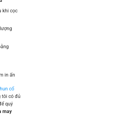
u
 khi cọc
 lượng
bằng
m in ấn
thun cổ
tôi có đủ
để quý
và may