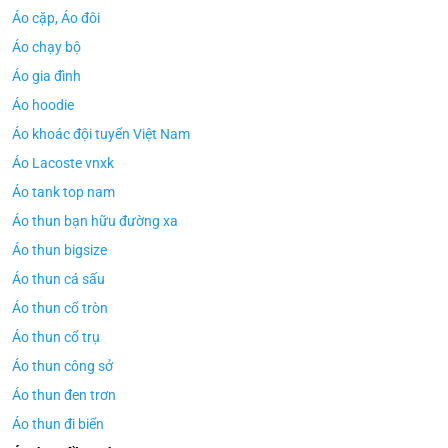
Áo cặp, Áo đôi
Áo chạy bộ
Áo gia đình
Áo hoodie
Áo khoác đội tuyển Việt Nam
Áo Lacoste vnxk
Áo tank top nam
Áo thun bạn hữu đường xa
Áo thun bigsize
Áo thun cá sấu
Áo thun cổ tròn
Áo thun cổ trụ
Áo thun công sở
Áo thun đen trơn
Áo thun đi biển