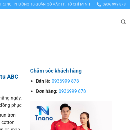
TRUNG, PHƯỜNG 10,QUẬN GÒ VẤP,TP. HỒ CHÍ MINH
0936 999 878
Chăm sóc khách hàng
 tu ABC
Bán lẻ:
0936999 878
Đơn hàng:
0936999 878
hằng ngày,
o đồng phục
hun trơn
 cotton
hun cá mập