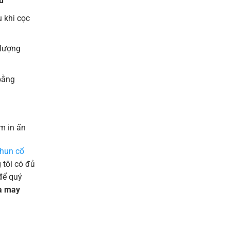
u
 khi cọc
 lượng
bằng
m in ấn
thun cổ
tôi có đủ
để quý
và may