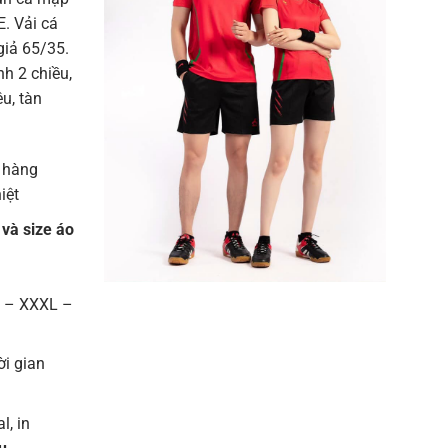
. Vải cá
giả 65/35.
h 2 chiều,
u, tàn
 hàng
iệt
 và size áo
L – XXXL –
ời gian
l, in