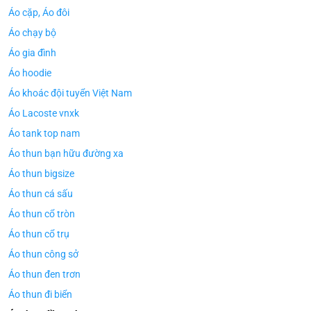
Áo cặp, Áo đôi
Áo chạy bộ
Áo gia đình
Áo hoodie
Áo khoác đội tuyển Việt Nam
Áo Lacoste vnxk
Áo tank top nam
Áo thun bạn hữu đường xa
Áo thun bigsize
Áo thun cá sấu
Áo thun cổ tròn
Áo thun cổ trụ
Áo thun công sở
Áo thun đen trơn
Áo thun đi biển