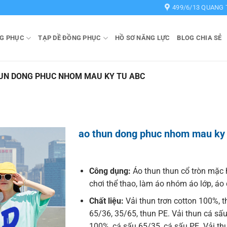
499/6/13 QUANG 
G PHỤC
TẠP DỀ ĐỒNG PHỤC
HỒ SƠ NĂNG LỰC
BLOG CHIA SẺ
UN DONG PHUC NHOM MAU KY TU ABC
ao thun dong phuc nhom mau ky
Công dụng:
Áo thun thun cổ tròn mặc 
chơi thể thao, làm áo nhóm áo lớp, á
Chất liệu:
Vải thun trơn cotton 100%, t
65/36, 35/65, thun PE. Vải thun cá sấu
100%, cá sấu 65/35, cá sấu PE. Vải t