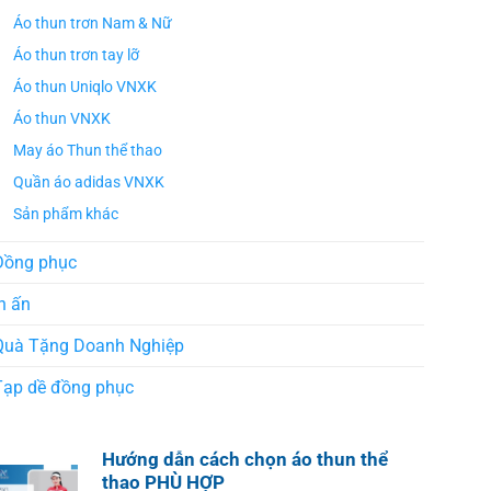
Áo thun trơn Nam & Nữ
Áo thun trơn tay lỡ
Áo thun Uniqlo VNXK
Áo thun VNXK
May áo Thun thể thao
Quần áo adidas VNXK
Sản phẩm khác
Đồng phục
n ấn
Quà Tặng Doanh Nghiệp
Tạp dề đồng phục
Hướng dẫn cách chọn áo thun thể
thao PHÙ HỢP