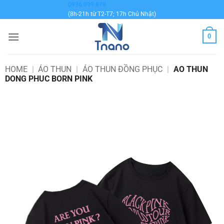
Bỏ
0936 999 878
(8h-21h từ T2-T7; 17h Chủ Nhật)
qua
nội
0
dung
HOME
|
ÁO THUN
|
ÁO THUN ĐỒNG PHỤC
|
AO THUN
DONG PHUC BORN PINK