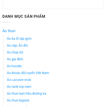
DANH MỤC SẢN PHẨM
Áo thun
Áo ba lỗ tập gym
Áo cặp, Áo đôi
Áo chạy bộ
Áo gia đình
Áo hoodie
Áo khoác đội tuyển Việt Nam
Áo Lacoste vnxk
Áo tank top nam
Áo thun bạn hữu đường xa
Áo thun bigsize