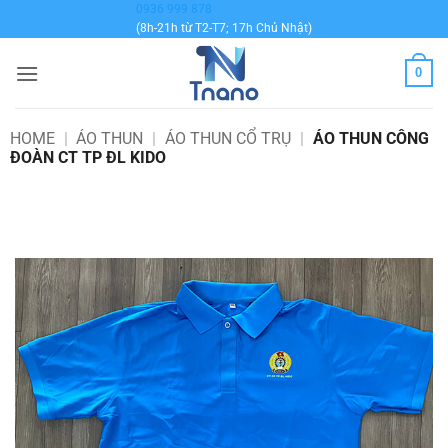
Bỏ
0936 999 878
(8h-21h từ T2-T7; 17h Chủ Nhật)
qua
nội
0
dung
HOME
|
ÁO THUN
|
ÁO THUN CỔ TRỤ
|
ÁO THUN CÔNG
ĐOÀN CT TP ĐL KIDO