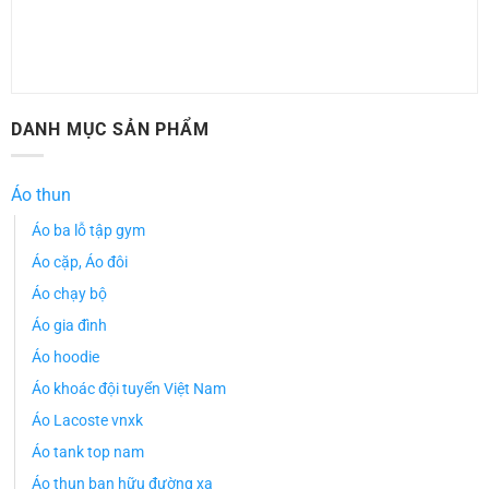
DANH MỤC SẢN PHẨM
Áo thun
Áo ba lỗ tập gym
Áo cặp, Áo đôi
Áo chạy bộ
Áo gia đình
Áo hoodie
Áo khoác đội tuyển Việt Nam
Áo Lacoste vnxk
Áo tank top nam
Áo thun bạn hữu đường xa