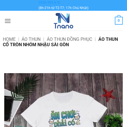
Bỏ
0936 999 878
(8h-21h từ T2-T7; 17h Chủ Nhật)
qua
nội
0
dung
HOME
|
ÁO THUN
|
ÁO THUN ĐỒNG PHỤC
|
ÁO THUN
CỔ TRÒN NHÓM NHẬU SÀI GÒN