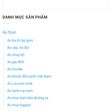
DANH MỤC SẢN PHẨM
Áo thun
Áo ba lỗ tập gym
Áo cặp, Áo đôi
Áo chạy bộ
Áo gia đình
Áo hoodie
Áo khoác đội tuyển Việt Nam
Áo Lacoste vnxk
Áo tank top nam
Áo thun bạn hữu đường xa
Áo thun bigsize