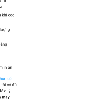
l, in
u
 khi cọc
 lượng
bằng
m in ấn
thun cổ
tôi có đủ
để quý
và may