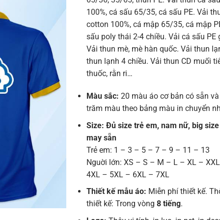
100%, cá sấu 65/35, cá sấu PE. Vải t
cotton 100%, cá mập 65/35, cá mập PE
sấu poly thái 2-4 chiều. Vải cá sấu PE 
Vải thun mè, mè hàn quốc. Vải thun lạn
thun lạnh 4 chiều. Vải thun CD muối tiê
thuốc, rằn ri…
Màu sắc:
20 màu áo cơ bản có sẵn và
trăm màu theo bảng màu in chuyển nh
Size: Đủ size trẻ em, nam nữ, big size
may sẵn
Trẻ em: 1 – 3 – 5 – 7 – 9 – 11 – 13
Nguời lớn: XS – S – M – L – XL – XX
4XL – 5XL – 6XL – 7XL
Thiết kế mẫu áo:
Miễn phí thiết kế. Th
thiết kế: Trong vòng
8 tiếng
.