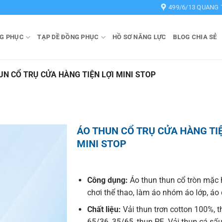
499/6/13 QUANG 
G PHỤC
TẠP DỀ ĐỒNG PHỤC
HỒ SƠ NĂNG LỰC
BLOG CHIA SẺ
UN CỔ TRỤ CỬA HÀNG TIỆN LỢI MINI STOP
ÁO THUN CỔ TRỤ CỬA HÀNG TIỆ
MINI STOP
Công dụng:
Áo thun thun cổ tròn mặc 
chơi thể thao, làm áo nhóm áo lớp, á
Chất liệu:
Vải thun trơn cotton 100%, t
65/36, 35/65, thun PE. Vải thun cá sấu