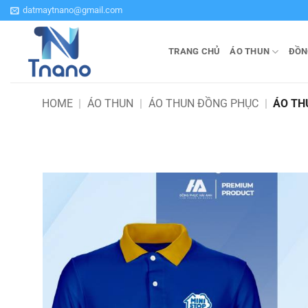
Bỏ
datmaytnano@gmail.com
qua
nội
TRANG CHỦ
ÁO THUN
ĐỒN
dung
HOME
|
ÁO THUN
|
ÁO THUN ĐỒNG PHỤC
|
ÁO TH