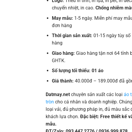
Logo:
Thêu vi tính, in lụa, in pet, in deca
chuyển nhiệt, in cao.
Chống nhiễm mà
May mẫu:
1-5 ngày. Miễn phí may mẫu
đơn hàng
Thời gian sản xuất:
01-15 ngày tùy số
hàng
Giao hàng:
Giao hàng tận nơi 64 tỉnh 
GHTK.
Số lượng tối thiểu: 01 áo
Giá thành:
40.000đ – 189.000đ đã gồ
Datmay.net
chuyên sản xuất các loại
áo 
tròn
cho cá nhân và doanh nghiệp. Chúng 
loại vải, đủ phương pháp in, đủ màu sắc 
khách lựa chọn.
Đặc biệt: Free thiết kế 
mẫu.
ĐT/Zalo: 093 447 2776 / 0936 999 878