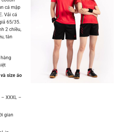
hun cá mập
. Vải cá
giả 65/35.
h 2 chiều,
u, tàn
 hàng
iệt
 và size áo
L – XXXL –
ời gian