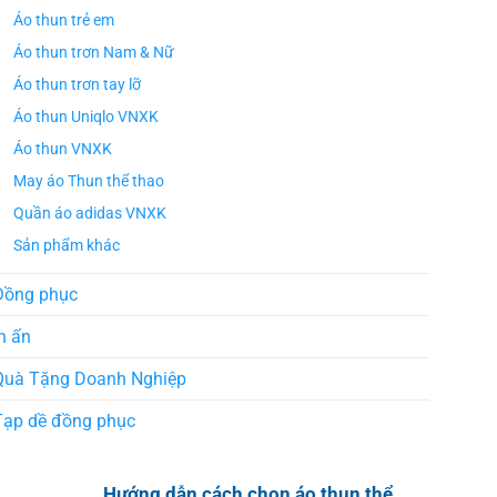
Áo thun trẻ em
Áo thun trơn Nam & Nữ
Áo thun trơn tay lỡ
Áo thun Uniqlo VNXK
Áo thun VNXK
May áo Thun thể thao
Quần áo adidas VNXK
Sản phẩm khác
Đồng phục
n ấn
Quà Tặng Doanh Nghiệp
Tạp dề đồng phục
Hướng dẫn cách chọn áo thun thể