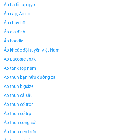
Áo ba lỗ tập gym
Áo cặp, Áo đôi
Áo chạy bộ
Áo gia đình
Áo hoodie
Áo khoác đội tuyển Việt Nam
Áo Lacoste vnxk
Áo tank top nam
Áo thun bạn hữu đường xa
Áo thun bigsize
Áo thun cá sấu
Áo thun cổ tròn
Áo thun cổ trụ
Áo thun công sở
Áo thun đen trơn