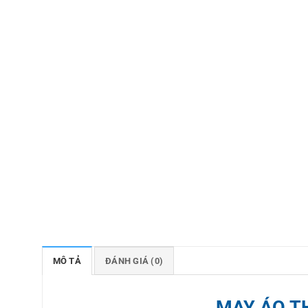
MÔ TẢ
ĐÁNH GIÁ (0)
MAY ÁO T