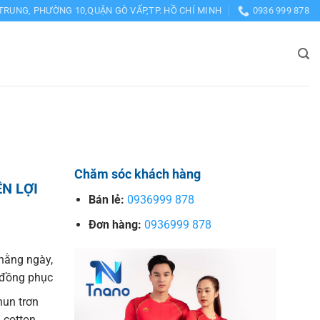
TRUNG, PHƯỜNG 10,QUẬN GÒ VẤP,TP. HỒ CHÍ MINH
0936 999 878
Chăm sóc khách hàng
N LỢI
Bán lẻ:
0936999 878
Đơn hàng:
0936999 878
hằng ngày,
o đồng phục
hun trơn
 cotton