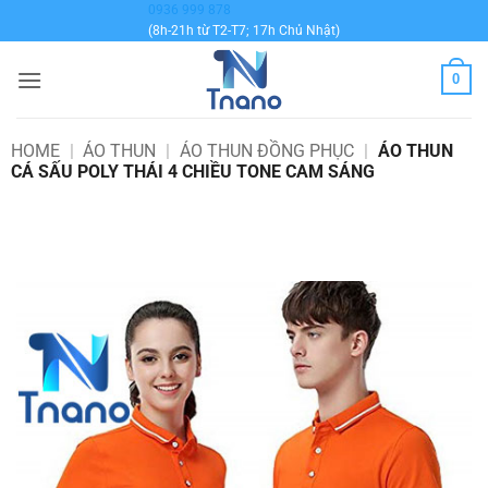
Bỏ
0936 999 878
(8h-21h từ T2-T7; 17h Chủ Nhật)
qua
nội
0
dung
HOME
|
ÁO THUN
|
ÁO THUN ĐỒNG PHỤC
|
ÁO THUN
CÁ SẤU POLY THÁI 4 CHIỀU TONE CAM SÁNG