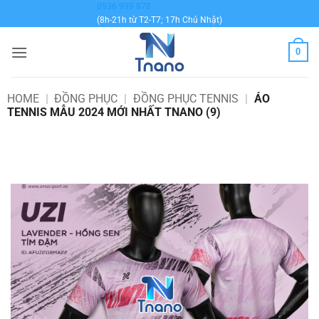
Bỏ
0936 999 878
(8h-21h từ T2-T7; 17h Chủ Nhật)
qua
nội
0
dung
HOME
|
ĐỒNG PHỤC
|
ĐỒNG PHỤC TENNIS
|
ÁO
TENNIS MẪU 2024 MỚI NHẤT TNANO (9)