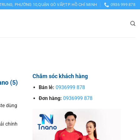
TRUNG, PHƯỜNG 10,QUẬN GÒ VẤP,TP. HỒ CHÍ MINH
0936 999 878
Chăm sóc khách hàng
ano (5)
Bán lẻ:
0936999 878
Đơn hàng:
0936999 878
ste dùng
vải chính