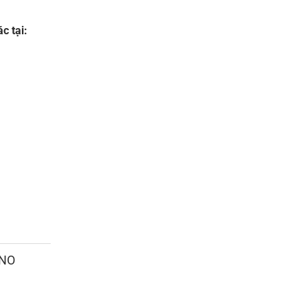
c tại:
ANO