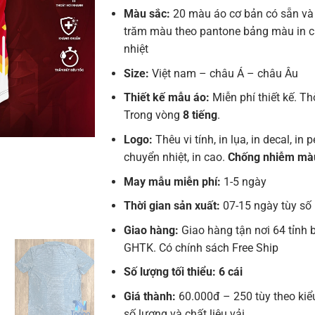
Màu sắc:
20 màu áo cơ bản có sẵn và
trăm màu theo pantone bảng màu in 
nhiệt
Size:
Việt nam – châu Á – châu Âu
Thiết kế mẫu áo:
Miễn phí thiết kế. Th
Trong vòng
8 tiếng
.
Logo:
Thêu vi tính, in lụa, in decal, in pe
chuyển nhiệt, in cao.
Chống nhiễm mà
May mẫu miễn phí:
1-5 ngày
Thời gian sản xuất:
07-15 ngày tùy số
Giao hàng:
Giao hàng tận nơi 64 tỉnh 
GHTK. Có chính sách Free Ship
Số lượng tối thiểu: 6 cái
Giá thành:
60.000đ – 250 tùy theo kiể
số lượng và chất liệu vải.