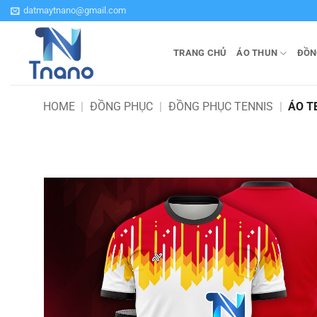
Bỏ
datmaytnano@gmail.com
qua
nội
TRANG CHỦ
ÁO THUN
ĐỒN
dung
HOME
|
ĐỒNG PHỤC
|
ĐỒNG PHỤC TENNIS
|
ÁO T