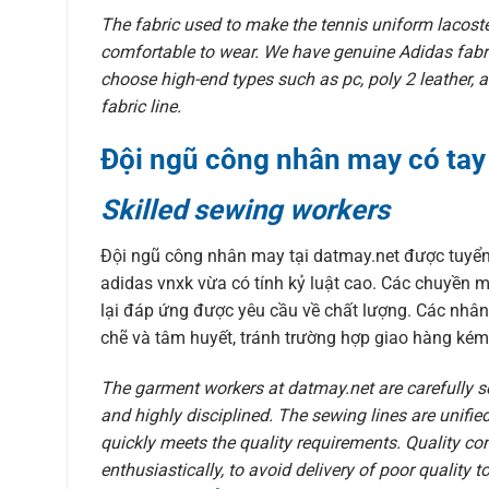
The fabric used to make the tennis uniform lacoste 
comfortable to wear. We have genuine Adidas fabri
choose high-end types such as pc, poly 2 leather,
fabric line.
Đội ngũ công nhân may có tay
Skilled sewing workers
Đội ngũ công nhân may tại datmay.net được tuyể
adidas vnxk vừa có tính kỷ luật cao. Các chuyền m
lại đáp ứng được yêu cầu về chất lượng. Các nhân 
chẽ và tâm huyết, tránh trường hợp giao hàng kém
The garment workers at datmay.net are carefully s
and highly disciplined. The sewing lines are unified
quickly meets the quality requirements. Quality con
enthusiastically, to avoid delivery of poor quality 