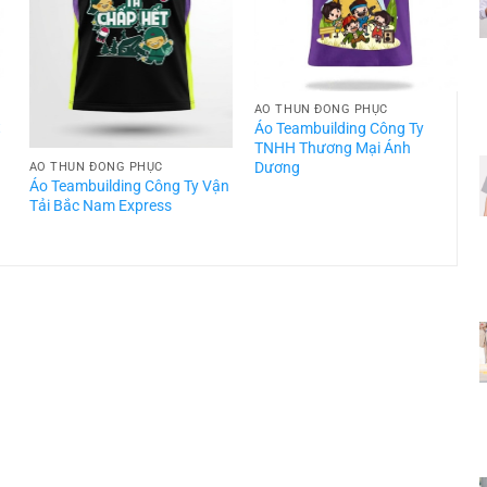
ÁO THUN ĐỒNG PHỤC
t
Áo Teambuilding Công Ty
TNHH Thương Mại Ánh
Dương
ÁO THUN ĐỒNG PHỤC
Áo Teambuilding Công Ty Vận
Á
Tải Bắc Nam Express
T