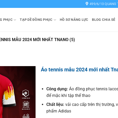
499/6/13 QUANG 
G PHỤC
TẠP DỀ ĐỒNG PHỤC
HỒ SƠ NĂNG LỰC
BLOG CHIA SẺ
ENNIS MẪU 2024 MỚI NHẤT TNANO (5)
Áo tennis mẫu 2024 mới nhất Tn
Công dụng:
Áo đồng phục tennis laco
để mặc khi tập thể thao
Chất liệu:
vải cao cấp trên thị trường, 
phẩm Adidas