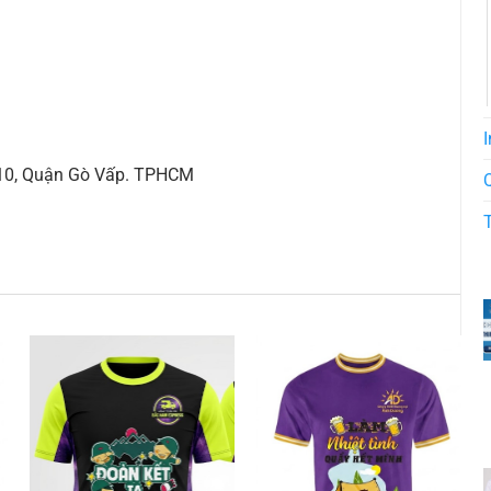
I
 10, Quận Gò Vấp. TPHCM