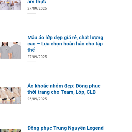
ẩm thực
27/09/2025
ÁO TH
ÁO THUN ĐỒNG PHỤC
Áo Te
Áo Teambuilding Công Ty
Mẫu áo lớp đẹp giá rẻ, chất lượng
Xuất B
Thiết Kế Ánh Kim
cao – Lựa chọn hoàn hảo cho tập
ÁO THUN ĐỒNG PHỤC
thể
o Teambuilding Công Ty
hủy Sản Biển Xanh
27/09/2025
Áo khoác nhóm đẹp: Đồng phục
thời trang cho Team, Lớp, CLB
26/09/2025
Đồng phục Trung Nguyên Legend