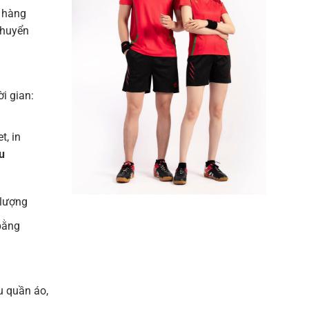
 hàng
chuyển
ời gian:
t, in
u
 lượng
bằng
u quần áo,