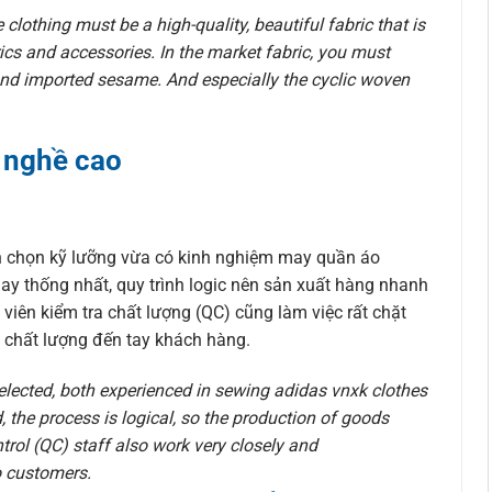
clothing must be a high-quality, beautiful fabric that is
cs and accessories. In the market fabric, you must
 and imported sesame. And especially the cyclic woven
 nghề cao
n chọn kỹ lưỡng vừa có kinh nghiệm may quần áo
ay thống nhất, quy trình logic nên sản xuất hàng nhanh
viên kiểm tra chất lượng (QC) cũng làm việc rất chặt
 chất lượng đến tay khách hàng.
elected, both experienced in sewing adidas vnxk clothes
, the process is logical, so the production of goods
trol (QC) staff also work very closely and
to customers.