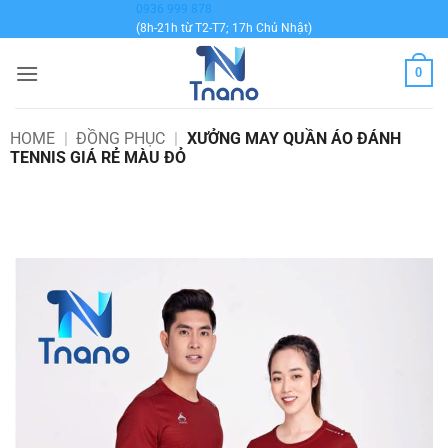
Bỏ
0936 999 878
(8h-21h từ T2-T7; 17h Chủ Nhật)
qua
nội
0
dung
HOME
|
ĐỒNG PHỤC
|
XƯỞNG MAY QUẦN ÁO ĐÁNH
TENNIS GIÁ RẺ MÀU ĐỎ