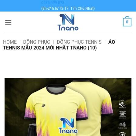
Bỏ
0936 999 878
(8h-21h từ T2-T7; 17h Chủ Nhật)
qua
nội
0
dung
HOME
|
ĐỒNG PHỤC
|
ĐỒNG PHỤC TENNIS
|
ÁO
TENNIS MẪU 2024 MỚI NHẤT TNANO (10)