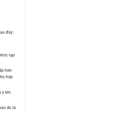
GIÁ
SỈ
sau đây:
 phức tạp
hấp hơn
phù hợp
 ý khi
nào dù là