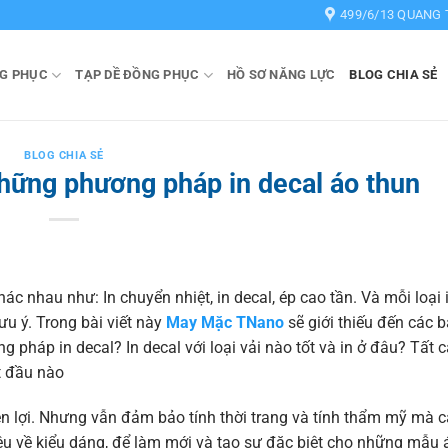
499/6/13 QUANG 
G PHỤC
TẠP DỀ ĐỒNG PHỤC
HỒ SƠ NĂNG LỰC
BLOG CHIA SẺ
BLOG CHIA SẺ
 Những phương pháp in decal áo thun
ác nhau như: In chuyển nhiệt, in decal, ép cao tần. Và mỗi loại 
u ý. Trong bài viết này
May Mặc TNano
sẽ giới thiếu đến các 
g pháp in decal? In decal với loại vải nào tốt và in ở đâu? Tất
t đầu nào
iện lợi. Nhưng vẫn đảm bảo tính thời trang và tính thẩm mỹ mà
u về kiểu dáng, để làm mới và tạo sự đặc biệt cho những mẫu 