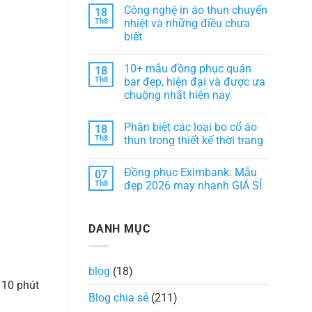
phục
có
phong
Công nghệ in áo thun chuyển
18
HD
bình
cách
Bank:
luận
Th8
nhiệt và những điều chưa
dịch
Sự
ở
vụ
biết
kết
10+
khách
hợp
Mẫu
sạn
Không
hài
đồng
có
hòa
phục
10+ mẫu đồng phục quán
18
bình
giữa
áo
luận
Th8
bar đẹp, hiện đại và được ưa
thẩm
bà
ở
mỹ
ba
chuộng nhất hiện nay
Công
và
đẹp,
nghệ
tiện
chuẩn
Không
in
ích
form
có
áo
Phân biệt các loại bo cổ áo
18
dáng
bình
thun
luận
Th8
thun trong thiết kế thời trang
chuyển
ở
nhiệt
10+
Không
và
mẫu
có
những
Đồng phục Eximbank: Mẫu
07
đồng
bình
điều
phục
luận
Th8
đẹp 2026 may nhanh GIÁ SỈ
chưa
quán
ở
biết
bar
Phân
Không
đẹp,
biệt
có
hiện
các
bình
DANH MỤC
đại
loại
luận
và
bo
ở
được
cổ
Đồng
ưa
áo
phục
chuộng
thun
Eximbank:
blog
(18)
nhất
trong
Mẫu
hiện
thiết
đẹp
 10 phút
nay
kế
2026
Blog chia sẻ
(211)
thời
may
trang
nhanh