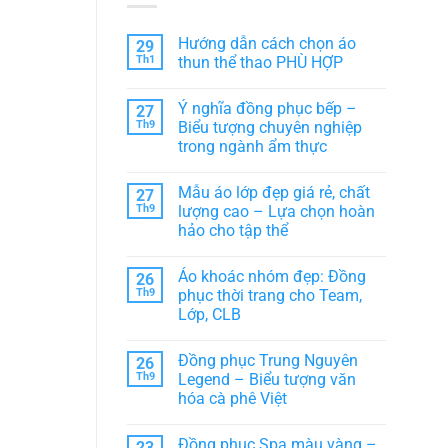
Hướng dẫn cách chọn áo
29
Th1
thun thể thao PHÙ HỢP
Không
có
Ý nghĩa đồng phục bếp –
27
bình
luận
Th9
Biểu tượng chuyên nghiệp
ở
trong ngành ẩm thực
Hướng
dẫn
Không
cách
có
chọn
Mẫu áo lớp đẹp giá rẻ, chất
27
bình
áo
luận
Th9
lượng cao – Lựa chọn hoàn
thun
ở
thể
hảo cho tập thể
Ý
thao
nghĩa
PHÙ
Không
đồng
HỢP
có
phục
Áo khoác nhóm đẹp: Đồng
26
bình
bếp
luận
Th9
phục thời trang cho Team,
–
ở
Biểu
Lớp, CLB
Mẫu
tượng
áo
chuyên
Không
lớp
nghiệp
có
đẹp
Đồng phục Trung Nguyên
26
trong
bình
giá
ngành
luận
Th9
Legend – Biểu tượng văn
rẻ,
ở
ẩm
chất
hóa cà phê Việt
Áo
thực
lượng
khoác
cao
Không
nhóm
–
có
đẹp:
Đồng phục Spa màu vàng –
23
Lựa
bình