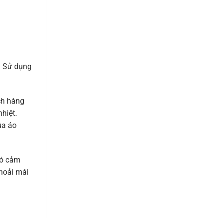
. Sử dụng
ch hàng
hiệt.
ủa áo
có cảm
thoải mái