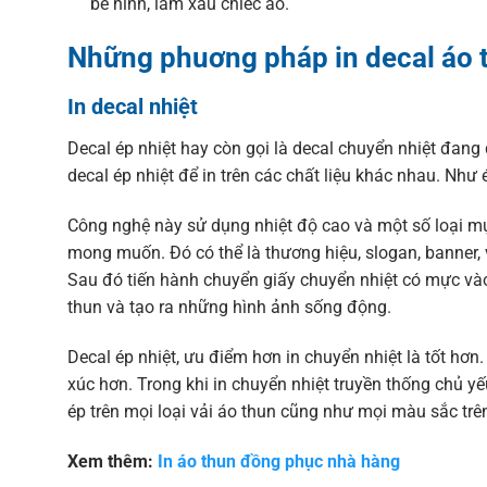
bể hình, làm xấu chiếc áo.
Những phuơng pháp in decal áo 
In decal nhiệt
Decal ép nhiệt hay còn gọi là decal chuyển nhiệt đa
decal ép nhiệt để in trên các chất liệu khác nhau. Như ép 
Công nghệ này sử dụng nhiệt độ cao và một số loại 
mong muốn. Đó có thể là thương hiệu, slogan, banner, 
Sau đó tiến hành chuyển giấy chuyển nhiệt có mực vào
thun và tạo ra những hình ảnh sống động.
Decal ép nhiệt, ưu điểm hơn in chuyển nhiệt là tốt hơn.
xúc hơn. Trong khi in chuyển nhiệt truyền thống chủ yếu
ép trên mọi loại vải áo thun cũng như mọi màu sắc trê
Xem thêm:
In áo thun đồng phục nhà hàng