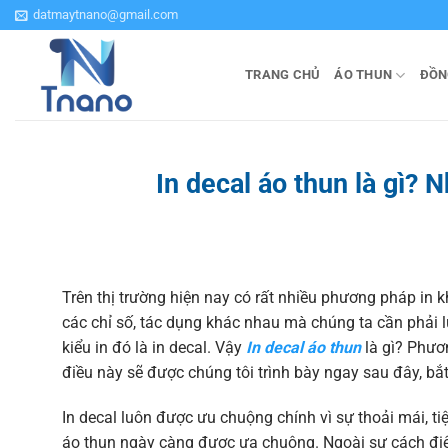
Bỏ
datmaytnano@gmail.com
qua
nội
TRANG CHỦ
ÁO THUN
ĐỒN
dung
In decal áo thun là gì?
Trên thị trường hiện nay có rất nhiều phương pháp in kh
các chỉ số, tác dụng khác nhau mà chúng ta cần phải lư
kiểu in đó là in decal. Vậy
In decal áo thun
là gì? Phươn
điều này sẽ được chúng tôi trình bày ngay sau đây, bắ
In decal luôn được ưu chuộng chính vì sự thoải mái, t
áo thun ngày càng được ưa chuộng. Ngoài sự cách điệ