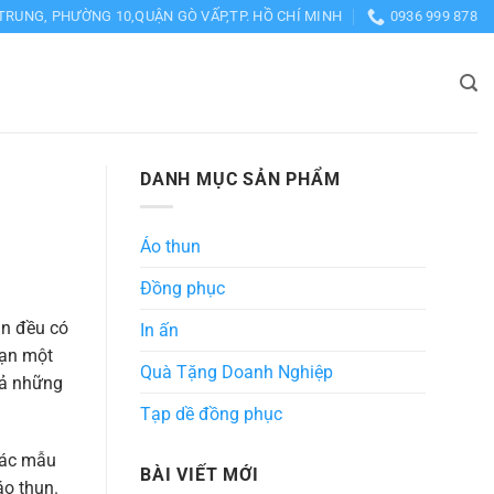
TRUNG, PHƯỜNG 10,QUẬN GÒ VẤP,TP. HỒ CHÍ MINH
0936 999 878
DANH MỤC SẢN PHẨM
Áo thun
Đồng phục
in đều có
In ấn
bạn một
Quà Tặng Doanh Nghiệp
 cả những
Tạp dề đồng phục
 các mẫu
BÀI VIẾT MỚI
áo thun.