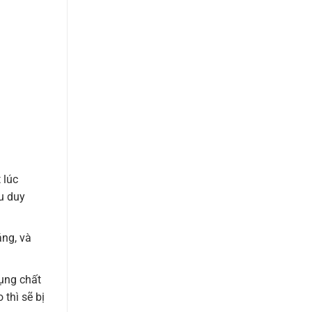
 lúc
u duy
áng, và
dụng chất
 thì sẽ bị