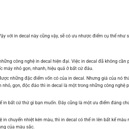
y với in decal này cũng vậy, sẽ có ưu nhược điểm cụ thể như 
với những công nghệ in decal hiện đại. Việc in decal đã không cần
ếc máy nhỏ gọn, nhanh, hiệu quả ở bất cứ đâu.
ữ được những đặc điểm vốn có của in decal. Nhưng giá của nó t
h nhỏ, gọn, độc đáo thì in decal là một trong những công nghệ 
thể in bất cứ thứ gì bạn muốn. Đây cũng là một ưu điểm đáng chú
 in chuyển nhiệt kén màu, thì in decal có thể in lên bất kể màu 
áng của màu sắc.