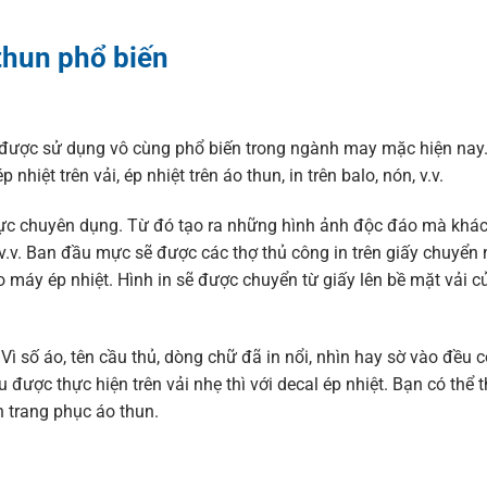
thun phổ biến
ng được sử dụng vô cùng phổ biến trong ngành may mặc hiện nay
nhiệt trên vải, ép nhiệt trên áo thun, in trên balo, nón, v.v.
mực chuyên dụng. Từ đó tạo ra những hình ảnh độc đáo mà khá
v.v. Ban đầu mực sẽ được các thợ thủ công in trên giấy chuyển n
 máy ép nhiệt. Hình in sẽ được chuyển từ giấy lên bề mặt vải c
 Vì số áo, tên cầu thủ, dòng chữ đã in nổi, nhìn hay sờ vào đều 
 được thực hiện trên vải nhẹ thì với decal ép nhiệt. Bạn có thể 
n trang phục áo thun.