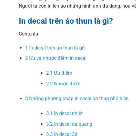
Người ta còn in lên áo những hình ảnh đa dạng, hoa 
In decal trên áo thun là gì?
Contents
1
In decal trên áo thun là gì?
2
Ưu và nhược điểm in decal
2.1
Ưu điểm
2.2
Nhược điểm
3
Những phuơng pháp in decal áo thun phổ biến
3.1
In decal nhiệt
3.2
In decal dạ quang
3.3
In decal 3d