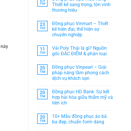
Đồng
chọn
luận
Th9
Thiết kế sang trọng, tôn vinh
phục
ở
hoàn
thời
thương hiệu
Đồng
hảo
trang
phục
cho
cho
Không
Trung
tập
Team,
có
Nguyên
thể
Đồng phục Vinmart – Thiết
23
Lớp,
bình
Legend
CLB
luận
Th9
kế hiện đại, thể hiện sự
–
ở
Biểu
chuyên nghiệp
Đồng
tượng
phục
văn
Không
Spa
hóa
có
 này
màu
Vải Poly Thái là gì? Nguồn
11
cà
bình
vàng
phê
luận
Th9
gốc ĐẶC ĐIỂM & phân loại
–
ở
Việt
Thiết
Đồng
Không
kế
phục
có
sang
Đồng phục Vinpearl – Giải
20
Vinmart
bình
trọng,
–
luận
Th8
pháp nâng tầm phong cách
tôn
Thiết
ở
vinh
dịch vụ khách sạn
kế
Vải
thương
hiện
Poly
hiệu
Không
đại,
Thái
có
thể
là
Đồng phục HD Bank: Sự kết
20
bình
hiện
gì?
luận
Th8
hợp hài hòa giữa thẩm mỹ và
sự
Nguồn
ở
chuyên
gốc
tiện ích
Đồng
nghiệp
ĐẶC
phục
ĐIỂM
Không
Vinpearl
&
có
–
10+ Mẫu đồng phục áo bà
20
phân
bình
Giải
loại
luận
Th8
ba đẹp, chuẩn form dáng
pháp
ở
nâng
Đồng
Không
tầm