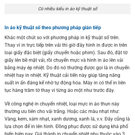
Có nhiều kiểu in áo kỹ thuật số
In áo kỹ thuật số theo phương pháp gián tiếp
Khác một chút so với phương pháp in kỹ thuật số trên.
Thay vì in trực tiếp trên vải thì giờ đây hình in được in trên
loại giấy đặc biệt (giấy chuyển hoặc phim). Sau đó, đặt tờ
giấy lên bề mặt vải, rồi chuyển mực và hình in áo lên vải
bằng máy ép nhiệt. Do đó nó thường được gọi là in chuyển
nhiệt hay in nhiệt. Kỹ thuật cải tiến này giúp tăng năng
suất in ấn đáng kể nhờ tự động hóa. Máy in có thể in liên
tục hàng trăm tờ thay vì từng áo một như trước đây.
Về công nghệ in chuyển nhiệt, loại mực in áo thun này
thường ưu tiên cho vải trắng. Hoặc các màu nhạt như:
Vàng, kem, xám nhạt, xanh dương, xanh lá, v.v. Đây cũng là
lựa chọn để in lên hình. Đồng phục được sử dụng khá phổ
biến hiện nay. Giá thành in chuyển nhiệt phụ thuộc vào 3