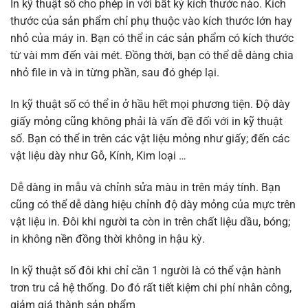
In kỹ thuật số cho phép in với bất kỳ kích thước nào. Kích
thước của sản phẩm chỉ phụ thuộc vào kích thước lớn hay
nhỏ của máy in. Bạn có thể in các sản phẩm có kích thước
từ vài mm đến vài mét. Đồng thời, bạn có thể dễ dàng chia
nhỏ file in và in từng phần, sau đó ghép lại.
In kỹ thuật số có thể in ở hầu hết mọi phương tiện. Độ dày
giấy mỏng cũng không phải là vấn đề đối với in kỹ thuật
số. Bạn có thể in trên các vật liệu mỏng như giấy; đến các
vật liệu dày như Gỗ, Kính, Kim loại …
Dễ dàng in mẫu và chỉnh sửa màu in trên máy tính. Bạn
cũng có thể dễ dàng hiệu chỉnh độ dày mỏng của mực trên
vật liệu in. Đôi khi người ta còn in trên chất liệu dầu, bóng;
in không nền đồng thời không in hậu kỳ.
In kỹ thuật số đôi khi chỉ cần 1 người là có thể vận hành
trơn tru cả hệ thống. Do đó rất tiết kiệm chi phí nhân công,
giảm giá thành sản phẩm