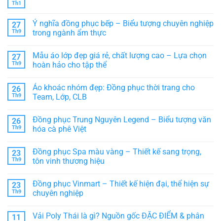
Th1
Không
có
bình
Ý nghĩa đồng phục bếp – Biểu tượng chuyên nghiệp
27
luận
ở
Th9
trong ngành ẩm thực
Hướng
Không
dẫn
có
cách
Mẫu áo lớp đẹp giá rẻ, chất lượng cao – Lựa chọn
27
bình
chọn
luận
áo
Th9
hoàn hảo cho tập thể
ở
thun
Ý
Không
thể
nghĩa
có
thao
Áo khoác nhóm đẹp: Đồng phục thời trang cho
26
đồng
bình
PHÙ
phục
luận
HỢP
Th9
Team, Lớp, CLB
bếp
ở
–
Mẫu
Không
Biểu
áo
có
Đồng phục Trung Nguyên Legend – Biểu tượng văn
26
tượng
lớp
bình
chuyên
đẹp
luận
Th9
hóa cà phê Việt
nghiệp
giá
ở
trong
rẻ,
Áo
Không
ngành
chất
khoác
có
Đồng phục Spa màu vàng – Thiết kế sang trọng,
23
ẩm
lượng
nhóm
bình
thực
cao
đẹp:
luận
Th9
tôn vinh thương hiệu
–
Đồng
ở
Lựa
phục
Đồng
Không
chọn
thời
phục
có
Đồng phục Vinmart – Thiết kế hiện đại, thể hiện sự
23
hoàn
trang
Trung
bình
hảo
cho
Nguyên
luận
Th9
chuyên nghiệp
cho
Team,
Legend
ở
tập
Lớp,
–
Đồng
Không
thể
CLB
Biểu
phục
có
Vải Poly Thái là gì? Nguồn gốc ĐẶC ĐIỂM & phân
11
tượng
Spa
bình