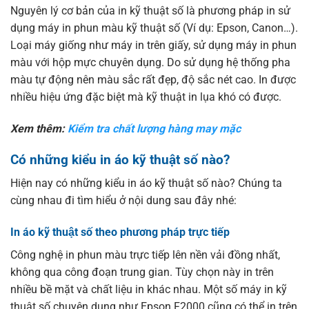
Nguyên lý cơ bản của in kỹ thuật số là phương pháp in sử
dụng máy in phun màu kỹ thuật số (Ví dụ: Epson, Canon…).
Loại máy giống như máy in trên giấy, sử dụng máy in phun
màu với hộp mực chuyên dụng. Do sử dụng hệ thống pha
màu tự động nên màu sắc rất đẹp, độ sắc nét cao. In được
nhiều hiệu ứng đặc biệt mà kỹ thuật in lụa khó có được.
Xem thêm:
Kiểm tra chất lượng hàng may mặc
Có những kiểu in áo kỹ thuật số nào?
Hiện nay có những kiểu in áo kỹ thuật số nào? Chúng ta
cùng nhau đi tìm hiểu ở nội dung sau đây nhé:
In áo kỹ thuật số theo phương pháp trực tiếp
Công nghệ in phun màu trực tiếp lên nền vải đồng nhất,
không qua công đoạn trung gian. Tùy chọn này in trên
nhiều bề mặt và chất liệu in khác nhau. Một số máy in kỹ
thuật số chuyên dụng như Epson F2000 cũng có thể in trên