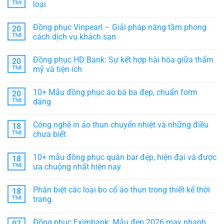
văn
màu
luận
Th9
loại
hóa
vàng
ở
cà
–
Đồng
Không
phê
Thiết
phục
có
Đồng phục Vinpearl – Giải pháp nâng tầm phong
20
Việt
kế
Vinmart
bình
sang
–
luận
Th8
cách dịch vụ khách sạn
trọng,
Thiết
ở
tôn
kế
Vải
Không
vinh
hiện
Poly
có
Đồng phục HD Bank: Sự kết hợp hài hòa giữa thẩm
20
thương
đại,
Thái
bình
hiệu
thể
là
luận
Th8
mỹ và tiện ích
hiện
gì?
ở
sự
Nguồn
Đồng
Không
chuyên
gốc
phục
có
10+ Mẫu đồng phục áo bà ba đẹp, chuẩn form
20
nghiệp
ĐẶC
Vinpearl
bình
ĐIỂM
–
luận
Th8
dáng
&
Giải
ở
phân
pháp
Đồng
Không
loại
nâng
phục
có
Công nghệ in áo thun chuyển nhiệt và những điều
18
tầm
HD
bình
phong
Bank:
luận
Th8
chưa biết
cách
Sự
ở
dịch
kết
10+
Không
vụ
hợp
Mẫu
có
10+ mẫu đồng phục quán bar đẹp, hiện đại và được
18
khách
hài
đồng
bình
sạn
hòa
phục
luận
Th8
ưa chuộng nhất hiện nay
giữa
áo
ở
thẩm
bà
Công
Không
mỹ
ba
nghệ
có
Phân biệt các loại bo cổ áo thun trong thiết kế thời
18
và
đẹp,
in
bình
tiện
chuẩn
áo
luận
Th8
trang
ích
form
thun
ở
dáng
chuyển
10+
Không
nhiệt
mẫu
có
Đồng phục Eximbank: Mẫu đẹp 2026 may nhanh
07
và
đồng
bình