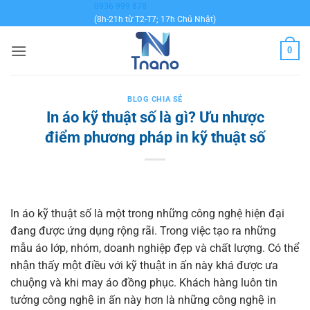
Bỏ
0936 999 878
(8h-21h từ T2-T7; 17h Chủ Nhật)
qua
nội
0
dung
BLOG CHIA SẺ
In áo kỹ thuật số là gì? Ưu nhược
điểm phương pháp in kỹ thuật số
In áo kỹ thuật số là một trong những công nghệ hiện đại
đang được ứng dụng rộng rãi. Trong việc tạo ra những
mẫu áo lớp, nhóm, doanh nghiệp đẹp và chất lượng. Có thể
nhận thấy một điều với kỹ thuật in ấn này khá được ưa
chuộng và khi may áo đồng phục. Khách hàng luôn tin
tưởng công nghệ in ấn này hơn là những công nghệ in