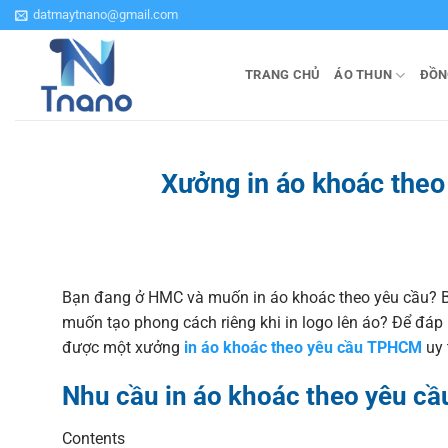
Bỏ
datmaytnano@gmail.com
qua
nội
TRANG CHỦ
ÁO THUN
ĐỒN
dung
Xưởng in áo khoác theo
Bạn đang ở HMC và muốn in áo khoác theo yêu cầu? 
muốn tạo phong cách riêng khi in logo lên áo? Để đáp 
được một xưởng
in áo khoác theo yêu cầu TPHCM
uy 
Nhu cầu in áo khoác theo yêu 
Contents