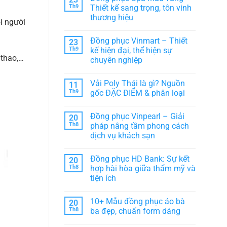
Đồng
chọn
luận
Th9
Thiết kế sang trọng, tôn vinh
phục
ở
hoàn
thời
thương hiệu
Đồng
hảo
i người
trang
phục
cho
cho
Không
Trung
tập
Team,
có
Nguyên
thể
Đồng phục Vinmart – Thiết
23
Lớp,
bình
Legend
CLB
luận
Th9
kế hiện đại, thể hiện sự
–
ở
 thao,…
Biểu
chuyên nghiệp
Đồng
tượng
phục
văn
Không
Spa
hóa
có
màu
Vải Poly Thái là gì? Nguồn
11
cà
bình
vàng
phê
luận
Th9
gốc ĐẶC ĐIỂM & phân loại
–
ở
Việt
Thiết
Đồng
Không
kế
phục
có
sang
Đồng phục Vinpearl – Giải
20
Vinmart
bình
trọng,
–
luận
Th8
pháp nâng tầm phong cách
tôn
Thiết
ở
vinh
dịch vụ khách sạn
kế
Vải
thương
hiện
Poly
hiệu
Không
đại,
Thái
có
thể
là
Đồng phục HD Bank: Sự kết
20
bình
hiện
gì?
luận
Th8
hợp hài hòa giữa thẩm mỹ và
sự
Nguồn
ở
chuyên
gốc
tiện ích
Đồng
nghiệp
ĐẶC
phục
ĐIỂM
Không
Vinpearl
&
có
–
10+ Mẫu đồng phục áo bà
20
phân
bình
Giải
loại
luận
Th8
ba đẹp, chuẩn form dáng
pháp
ở
nâng
Đồng
Không
tầm