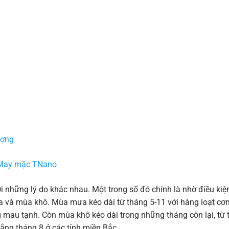
ượng
i May mặc TNano
 những lý do khác nhau. Một trong số đó chính là nhờ điều kiệ
mưa và mùa khô. Mùa mưa kéo dài từ tháng 5-11 với hàng loạt c
g mau tạnh. Còn mùa khô kéo dài trong những tháng còn lại, từ 
ắng tháng 8 ở các tỉnh miền Bắc.