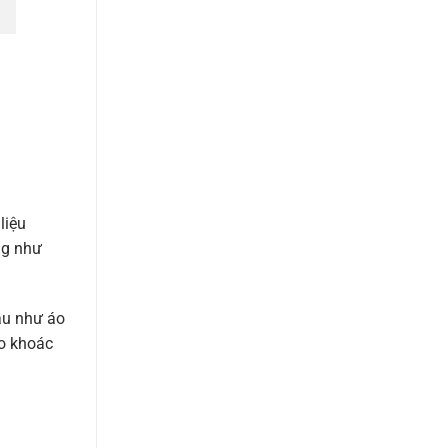
liệu
ng như
hau như áo
áo khoác