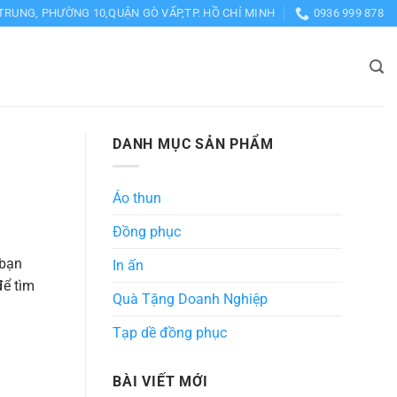
TRUNG, PHƯỜNG 10,QUẬN GÒ VẤP,TP. HỒ CHÍ MINH
0936 999 878
DANH MỤC SẢN PHẨM
Áo thun
Đồng phục
 bạn
In ấn
để tìm
Quà Tặng Doanh Nghiệp
Tạp dề đồng phục
BÀI VIẾT MỚI