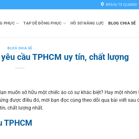
499/6/13 QUANG 
G PHỤC
TẠP DỀ ĐỒNG PHỤC
HỒ SƠ NĂNG LỰC
BLOG CHIA SẺ
BLOG CHIA SẺ
 yêu cầu TPHCM uy tín, chất lượng
Bạn muốn sở hữu một chiếc áo có sự khác biệt? Hay một nhóm
ứng được điều đó, mời bạn đọc cùng theo dõi qua bài viết sau 
tín, chất lượng nhất.
cầu TPHCM