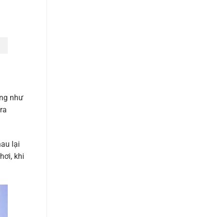
GIÁ
SỈ
ừng như
ra
au lại
ơi, khi