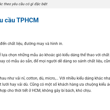
ác theo yêu cầu có gì đặc biệt
yêu cầu TPHCM
đến chất liệu, đường may và hình in.
hể lựa chọn những mẫu áo khoác gió kiểu dáng thể thao với chất 
y có mẫu áo sẵn, để mọi người dễ dàng so sánh chất liệu, cũ
nhau như vải nỉ, cotton, dù, micro,… Với nhiều kiểu dáng khác n
, lót lưới hay vải dù. Cũng có một số khách hàng ưa chuộng kiểu 
hợp cho thời tiết ở HCM, không gây bí bách, khó chịu.