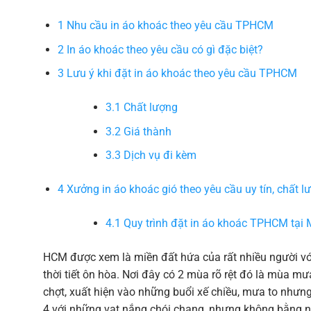
1
Nhu cầu in áo khoác theo yêu cầu TPHCM
2
In áo khoác theo yêu cầu có gì đặc biệt?
3
Lưu ý khi đặt in áo khoác theo yêu cầu TPHCM
3.1
Chất lượng
3.2
Giá thành
3.3
Dịch vụ đi kèm
4
Xưởng in áo khoác gió theo yêu cầu uy tín, chất l
4.1
Quy trình đặt in áo khoác TPHCM tạ
HCM được xem là miền đất hứa của rất nhiều người với
thời tiết ôn hòa. Nơi đây có 2 mùa rõ rệt đó là mùa 
chợt, xuất hiện vào những buổi xế chiều, mưa to nhưn
4 với những vạt nắng chói chang, nhưng không bằng n