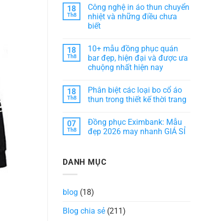
phục
có
phong
Công nghệ in áo thun chuyển
18
HD
bình
cách
Bank:
luận
Th8
nhiệt và những điều chưa
dịch
Sự
ở
vụ
biết
kết
10+
khách
hợp
Mẫu
sạn
Không
hài
đồng
có
hòa
phục
10+ mẫu đồng phục quán
18
bình
giữa
áo
luận
Th8
bar đẹp, hiện đại và được ưa
thẩm
bà
ở
mỹ
ba
chuộng nhất hiện nay
Công
và
đẹp,
nghệ
tiện
chuẩn
Không
in
ích
form
có
áo
Phân biệt các loại bo cổ áo
18
dáng
bình
thun
luận
Th8
thun trong thiết kế thời trang
chuyển
ở
nhiệt
10+
Không
và
mẫu
có
những
Đồng phục Eximbank: Mẫu
07
đồng
bình
điều
phục
luận
Th8
đẹp 2026 may nhanh GIÁ SỈ
chưa
quán
ở
biết
bar
Phân
Không
đẹp,
biệt
có
hiện
các
bình
DANH MỤC
đại
loại
luận
và
bo
ở
được
cổ
Đồng
ưa
áo
phục
chuộng
thun
Eximbank:
blog
(18)
nhất
trong
Mẫu
hiện
thiết
đẹp
nay
kế
2026
Blog chia sẻ
(211)
thời
may
trang
nhanh