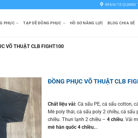
499/6/13 QUANG 
G PHỤC
TẠP DỀ ĐỒNG PHỤC
HỒ SƠ NĂNG LỰC
BLOG CHIA SẺ
C VÕ THUẬT CLB FIGHT100
ĐỒNG PHỤC VÕ THUẬT CLB FIG
Chất liệu vải:
Cá sấu PE, cá sấu cotton, cá
Mè poly thái, cá sấu poly 2 chiều, cá sấu 
chiều. Thun lạnh 2 chiều –
4 chiều
. Vải m
mè hàn quốc 4 chiều
,…