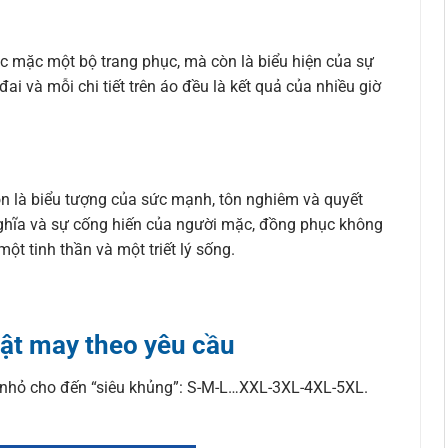
ệc mặc một bộ trang phục, mà còn là biểu hiện của sự
i và mỗi chi tiết trên áo đều là kết quả của nhiều giờ
n là biểu tượng của sức mạnh, tôn nghiêm và quyết
 nghĩa và sự cống hiến của người mặc, đồng phục không
t tinh thần và một triết lý sống.
uật may theo yêu cầu
ừ nhỏ cho đến “siêu khủng”: S-M-L…XXL-3XL-4XL-5XL.