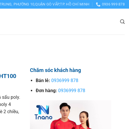
TRUNG, PHƯỜNG 10,QUẬN GÒ VẤP,TP. HỒ CHÍ MINH
0936 999 878
Chăm sóc khách hàng
HT100
Bán lẻ:
0936999 878
Đơn hàng:
0936999 878
 sấu poly.
poly 4
è 2 chiều,