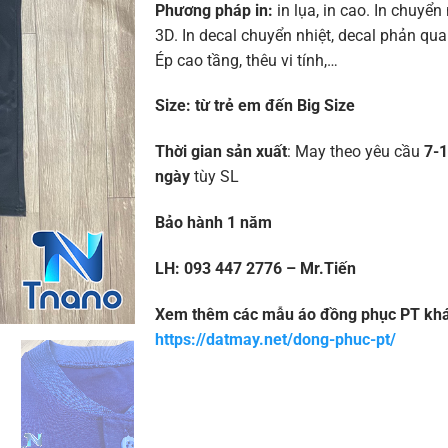
Phương pháp in:
in lụa, in cao. In chuyển 
3D. In decal chuyển nhiệt, decal phản quan
Ép cao tầng, thêu vi tính,…
Size:
từ trẻ em đến Big Size
Thời gian sản xuất
: May theo yêu cầu
7-
ngày
tùy SL
Bảo hành 1 năm
LH: 093 447 2776 – Mr.Tiến
Xem thêm các mẫu áo đồng phục PT khác
https://datmay.net/dong-phuc-pt/