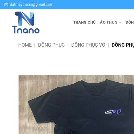
Bỏ
datmaytnano@gmail.com
qua
nội
TRANG CHỦ
ÁO THUN
ĐỒN
dung
HOME
|
ĐỒNG PHỤC
|
ĐỒNG PHỤC VÕ
|
ĐỒNG PHỤ