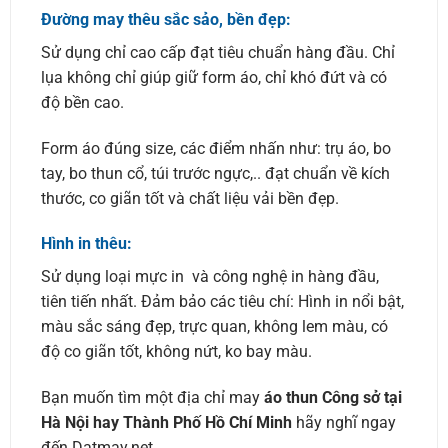
Đường may thêu sắc sảo, bền đẹp:
Sử dụng chỉ cao cấp đạt tiêu chuẩn hàng đầu. Chỉ
lụa không chỉ giúp giữ form áo, chỉ khó đứt và có
độ bền cao.
Form áo đúng size, các điểm nhấn như: trụ áo, bo
tay, bo thun cổ, túi trước ngực,.. đạt chuẩn về kích
thước, co giãn tốt và chất liệu vải bền đẹp.
Hình in thêu:
Sử dụng loại mực in và công nghệ in hàng đầu,
tiên tiến nhất. Đảm bảo các tiêu chí: Hình in nổi bật,
màu sắc sáng đẹp, trực quan, không lem màu, có
độ co giãn tốt, không nứt, ko bay màu.
Bạn muốn tìm một địa chỉ may
áo thun Công sở tại
Hà Nội hay Thành Phố Hồ Chí Minh
hãy nghĩ ngay
đến Datmay.net