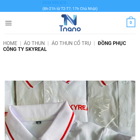
Bỏ
0936 999 878
(8h-21h từ T2-T7; 17h Chủ Nhật)
qua
nội
0
dung
HOME
|
ÁO THUN
|
ÁO THUN CỔ TRỤ
|
ĐỒNG PHỤC
CÔNG TY SKYREAL