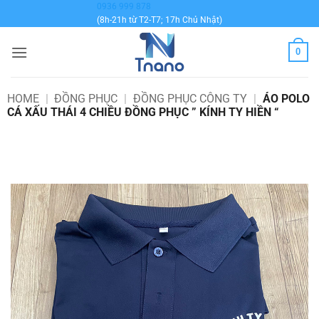
Bỏ
0936 999 878
(8h-21h từ T2-T7; 17h Chủ Nhật)
qua
nội
0
dung
HOME
|
ĐỒNG PHỤC
|
ĐỒNG PHỤC CÔNG TY
|
ÁO POLO
CÁ XẤU THÁI 4 CHIỀU ĐỒNG PHỤC ” KÍNH TY HIỀN “