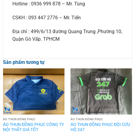
Hotline : 0936 999 878 – Mr. Tùng
CSKH : 093 447 2776 – Mr. Tiến
Địa chỉ : 499/6/13 đường Quang Trung ,Phường 10,
Quận Gò Vấp. TPHCM
Sản phẩm tương tự
ÁO THUN ĐỒNG PHỤC
ÁO THUN ĐỒNG PHỤC
ÁO THUN ĐỒNG PHỤC CÔNG TY
ÁO THUN ĐỒNG PHỤC ĐỘI CỨU
NỘI THẤT GIÁ TỐT
HỘ 247