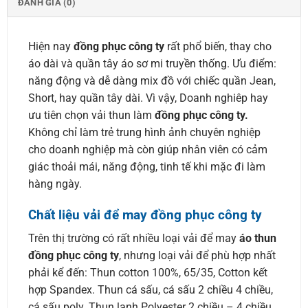
ĐÁNH GIÁ (0)
Hiện nay
đồng phục công ty
rất phổ biến, thay cho
áo dài và quần tây áo sơ mi truyền thống. Ưu điểm:
năng động và dễ dàng mix đồ với chiếc quần Jean,
Short, hay quần tây dài. Vì vậy, Doanh nghiêp hay
ưu tiên chọn vải thun làm
đồng phục công ty.
Không chỉ làm trẻ trung hình ảnh chuyên nghiệp
cho doanh nghiệp mà còn giúp nhân viên có cảm
giác thoải mái, năng động, tinh tế khi mặc đi làm
hàng ngày.
Chất liệu vải để may đồng phục công ty
Trên thị trường có rất nhiều loại vải để may
áo thun
đồng phục công ty
, nhưng loại vải để phù hợp nhất
phải kể đến: Thun cotton 100%, 65/35, Cotton kết
hợp Spandex. Thun cá sấu, cá sấu 2 chiều 4 chiều,
cá sấu poly. Thun lạnh Polyester 2 chiều – 4 chiều