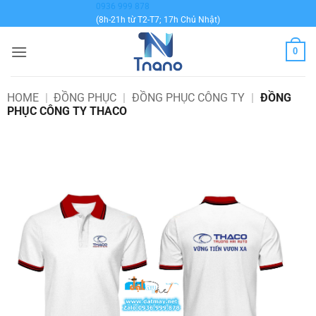
Bỏ
0936 999 878
(8h-21h từ T2-T7; 17h Chủ Nhật)
qua
nội
0
dung
HOME
|
ĐỒNG PHỤC
|
ĐỒNG PHỤC CÔNG TY
|
ĐỒNG
PHỤC CÔNG TY THACO