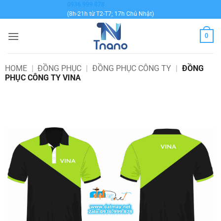
Bỏ
0936 999 878
(8h-21h từ T2-T7; 17h Chủ Nhật)
qua
nội
0
dung
HOME
|
ĐỒNG PHỤC
|
ĐỒNG PHỤC CÔNG TY
|
ĐỒNG
PHỤC CÔNG TY VINA