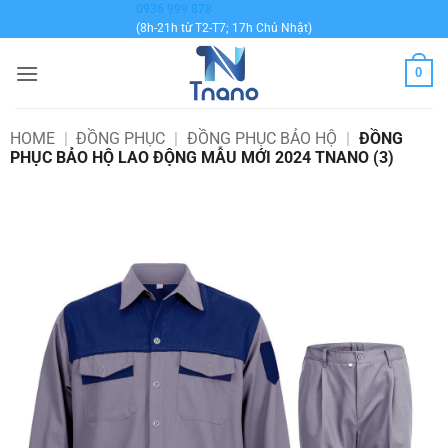
Bỏ
0936 999 878
(8h-21h từ T2-T7; 17h Chủ Nhật)
qua
nội
0
dung
HOME
|
ĐỒNG PHỤC
|
ĐỒNG PHỤC BẢO HỘ
|
ĐỒNG
PHỤC BẢO HỘ LAO ĐỘNG MẪU MỚI 2024 TNANO (3)