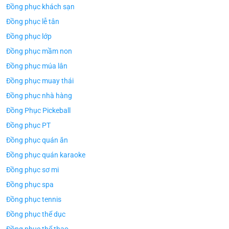
Đồng phục khách sạn
Đồng phục lễ tân
Đồng phục lớp
Đồng phục mầm non
Đồng phục múa lân
Đồng phục muay thái
Đồng phục nhà hàng
Đồng Phục Pickeball
Đồng phục PT
Đồng phục quán ăn
Đồng phục quán karaoke
ÁO TH
ÁO THUN ĐỒNG PHỤC
Đồng phục sơ mi
Áo Te
Áo Teambuilding Công Ty
Xuất B
Thiết Kế Ánh Kim
Đồng phục spa
ÁO THUN ĐỒNG PHỤC
Đồng phục tennis
o Teambuilding Công Ty
hủy Sản Biển Xanh
Đồng phục thể dục