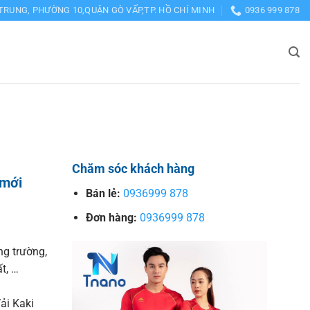
TRUNG, PHƯỜNG 10,QUẬN GÒ VẤP,TP. HỒ CHÍ MINH
0936 999 878
Chăm sóc khách hàng
 mới
Bán lẻ:
0936999 878
Đơn hàng:
0936999 878
ng trường,
t, …
ải Kaki