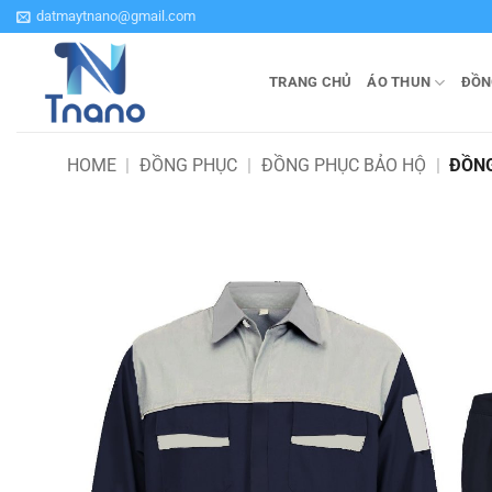
Bỏ
datmaytnano@gmail.com
qua
nội
TRANG CHỦ
ÁO THUN
ĐỒN
dung
HOME
|
ĐỒNG PHỤC
|
ĐỒNG PHỤC BẢO HỘ
|
ĐỒNG