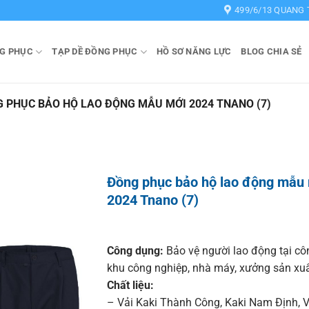
499/6/13 QUANG 
G PHỤC
TẠP DỀ ĐỒNG PHỤC
HỒ SƠ NĂNG LỰC
BLOG CHIA SẺ
 PHỤC BẢO HỘ LAO ĐỘNG MẪU MỚI 2024 TNANO (7)
Đồng phục bảo hộ lao động mẫu
2024 Tnano (7)
Công dụng:
Bảo vệ người lao động tại cô
khu công nghiệp, nhà máy, xưởng sản xuấ
Chất liệu:
– Vải Kaki Thành Công
,
Kaki Nam Định
,
V