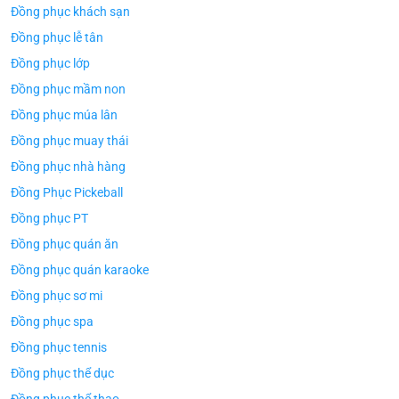
Đồng phục khách sạn
Đồng phục lễ tân
Đồng phục lớp
Đồng phục mầm non
Đồng phục múa lân
Đồng phục muay thái
Đồng phục nhà hàng
Đồng Phục Pickeball
Đồng phục PT
Đồng phục quán ăn
Đồng phục quán karaoke
ÁO TH
ÁO THUN ĐỒNG PHỤC
Đồng phục sơ mi
Áo Te
Áo Teambuilding Công Ty
Xuất B
Thiết Kế Ánh Kim
Đồng phục spa
ÁO THUN ĐỒNG PHỤC
Đồng phục tennis
o Teambuilding Công Ty
hủy Sản Biển Xanh
Đồng phục thể dục