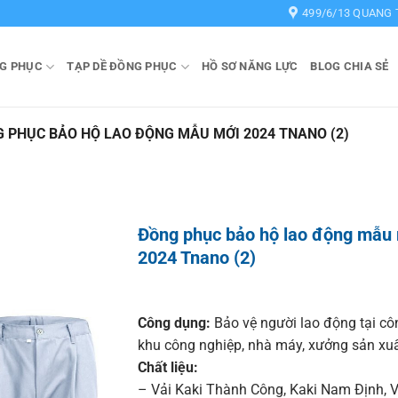
499/6/13 QUANG 
G PHỤC
TẠP DỀ ĐỒNG PHỤC
HỒ SƠ NĂNG LỰC
BLOG CHIA SẺ
 PHỤC BẢO HỘ LAO ĐỘNG MẪU MỚI 2024 TNANO (2)
Đồng phục bảo hộ lao động mẫu
2024 Tnano (2)
Công dụng:
Bảo vệ người lao động tại cô
khu công nghiệp, nhà máy, xưởng sản xuấ
Chất liệu:
– Vải Kaki Thành Công
,
Kaki Nam Định
,
V