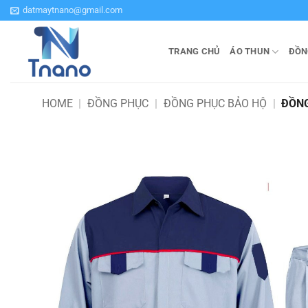
Bỏ
datmaytnano@gmail.com
qua
nội
TRANG CHỦ
ÁO THUN
ĐỒN
dung
HOME
|
ĐỒNG PHỤC
|
ĐỒNG PHỤC BẢO HỘ
|
ĐỒNG