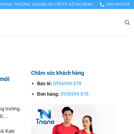
TRUNG, PHƯỜNG 10,QUẬN GÒ VẤP,TP. HỒ CHÍ MINH
0936 999 878
Chăm sóc khách hàng
 mới
Bán lẻ:
0936999 878
Đơn hàng:
0936999 878
ng trường,
t, …
ải Kaki