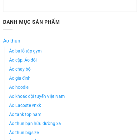
DANH MỤC SẢN PHẨM
Áo thun
Áo ba lỗ tập gym
Áo cặp, Áo đôi
Áo chạy bộ
Áo gia đình
Áo hoodie
Áo khoác đội tuyển Việt Nam
Áo Lacoste vnxk
Áo tank top nam
Áo thun bạn hữu đường xa
Áo thun bigsize