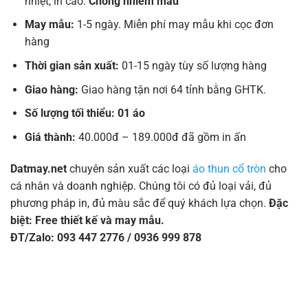
nhiệt, in cao.
Chống nhiễm màu
May mẫu:
1-5 ngày. Miễn phí may mẫu khi cọc đơn
hàng
Thời gian sản xuất:
01-15 ngày tùy số lượng hàng
Giao hàng:
Giao hàng tận nơi 64 tỉnh bằng GHTK.
Số lượng tối thiểu: 01 áo
Giá thành:
40.000đ – 189.000đ đã gồm in ấn
Datmay.net
chuyên sản xuất các loại
áo thun cổ tròn
cho
cá nhân và doanh nghiệp. Chúng tôi có đủ loại vải, đủ
phương pháp in, đủ màu sắc để quý khách lựa chọn.
Đặc
biệt: Free thiết kế và may mẫu.
ĐT/Zalo: 093 447 2776 / 0936 999 878