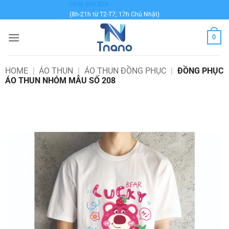
Bỏ
0936 999 878
(8h-21h từ T2-T7; 17h Chủ Nhật)
qua
nội
0
dung
HOME
|
ÁO THUN
|
ÁO THUN ĐỒNG PHỤC
|
ĐỒNG PHỤC
ÁO THUN NHÓM MẪU SỐ 208