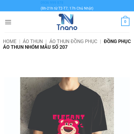
Bỏ
0936 999 878
(8h-21h từ T2-T7; 17h Chủ Nhật)
qua
nội
0
dung
HOME
|
ÁO THUN
|
ÁO THUN ĐỒNG PHỤC
|
ĐỒNG PHỤC
ÁO THUN NHÓM MẪU SỐ 207