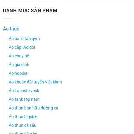
DANH MỤC SẢN PHẨM
Áo thun
Áo ba lỗ tập gym
Áo cặp, Áo đôi
Áo chạy bộ
Áo gia đình
Áo hoodie
Áo khoác đội tuyển Việt Nam
Áo Lacoste vnxk
Áo tank top nam
Áo thun bạn hữu đường xa
Áo thun bigsize
Áo thun cá sấu