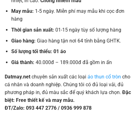
nhiệt, in cao.
Chống nhiễm màu
May mẫu:
1-5 ngày. Miễn phí may mẫu khi cọc đơn
hàng
Thời gian sản xuất:
01-15 ngày tùy số lượng hàng
Giao hàng:
Giao hàng tận nơi 64 tỉnh bằng GHTK.
Số lượng tối thiểu: 01 áo
Giá thành:
40.000đ – 189.000đ đã gồm in ấn
Datmay.net
chuyên sản xuất các loại
áo thun cổ tròn
cho
cá nhân và doanh nghiệp. Chúng tôi có đủ loại vải, đủ
phương pháp in, đủ màu sắc để quý khách lựa chọn.
Đặc
biệt: Free thiết kế và may mẫu.
ĐT/Zalo: 093 447 2776 / 0936 999 878