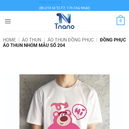
Bỏ
0936 999 878
(8h-21h từ T2-T7; 17h Chủ Nhật)
qua
nội
0
dung
HOME
|
ÁO THUN
|
ÁO THUN ĐỒNG PHỤC
|
ĐỒNG PHỤC
ÁO THUN NHÓM MẪU SỐ 204