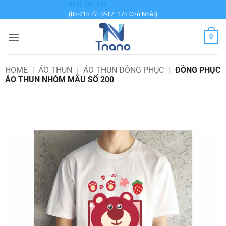
Bỏ
0936 999 878
(8h-21h từ T2-T7; 17h Chủ Nhật)
qua
nội
0
dung
HOME
|
ÁO THUN
|
ÁO THUN ĐỒNG PHỤC
|
ĐỒNG PHỤC
ÁO THUN NHÓM MẪU SỐ 200