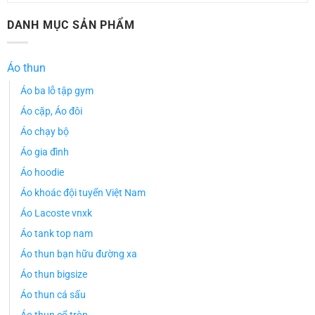
DANH MỤC SẢN PHẨM
Áo thun
Áo ba lỗ tập gym
Áo cặp, Áo đôi
Áo chạy bộ
Áo gia đình
Áo hoodie
Áo khoác đội tuyển Việt Nam
Áo Lacoste vnxk
Áo tank top nam
Áo thun bạn hữu đường xa
Áo thun bigsize
Áo thun cá sấu