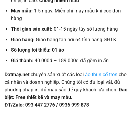
nhiệt, in cao.
Chống nhiễm màu
May mẫu:
1-5 ngày. Miễn phí may mẫu khi cọc đơn
hàng
Thời gian sản xuất:
01-15 ngày tùy số lượng hàng
Giao hàng:
Giao hàng tận nơi 64 tỉnh bằng GHTK.
Số lượng tối thiểu: 01 áo
Giá thành:
40.000đ – 189.000đ đã gồm in ấn
Datmay.net
chuyên sản xuất các loại
áo thun cổ tròn
cho
cá nhân và doanh nghiệp. Chúng tôi có đủ loại vải, đủ
phương pháp in, đủ màu sắc để quý khách lựa chọn.
Đặc
biệt: Free thiết kế và may mẫu.
ĐT/Zalo: 093 447 2776 / 0936 999 878