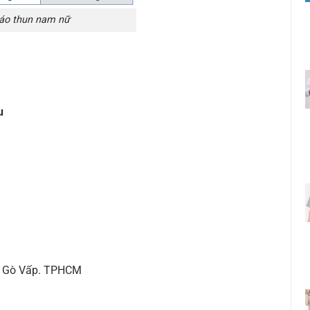
 áo thun nam nữ
u
ận Gò Vấp. TPHCM