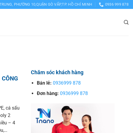
TRUNG, PHƯỜNG 10,QUẬN GÒ VẤP,TP. HỒ CHÍ MINH
0936 999 878
Chăm sóc khách hàng
– CÔNG
Bán lẻ:
0936999 878
Đơn hàng:
0936999 878
E, cá sấu
poly 2
hiều – 4
ều,…