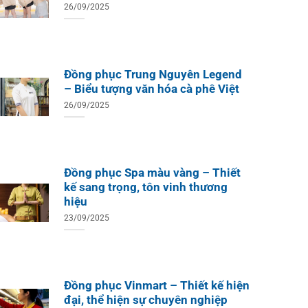
26/09/2025
Đồng phục Trung Nguyên Legend
– Biểu tượng văn hóa cà phê Việt
26/09/2025
Đồng phục Spa màu vàng – Thiết
kế sang trọng, tôn vinh thương
hiệu
ÁO TH
ÁO THUN ĐỒNG PHỤC
Áo Te
Áo Teambuilding Công Ty
23/09/2025
Xuất B
Thiết Kế Ánh Kim
ÁO THUN ĐỒNG PHỤC
o Teambuilding Công Ty
hủy Sản Biển Xanh
Đồng phục Vinmart – Thiết kế hiện
đại, thể hiện sự chuyên nghiệp