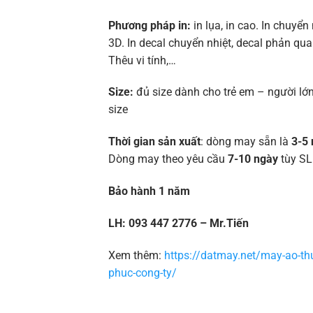
Phương pháp in:
in lụa, in cao. In chuyển 
3D. In decal chuyển nhiệt, decal phản quan
Thêu vi tính,…
Size:
đủ size dành cho trẻ em – người lớn
size
Thời gian sản xuất
: dòng may sẵn là
3-5 
Dòng may theo yêu cầu
7-10 ngày
tùy SL
Bảo hành 1 năm
LH: 093 447 2776 – Mr.Tiến
Xem thêm:
https://datmay.net/may-ao-th
phuc-cong-ty/