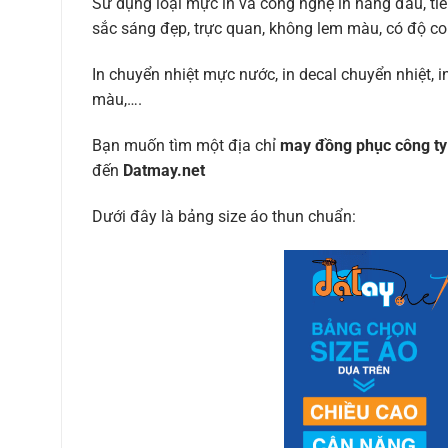
Sử dụng loại mực in và công nghệ in hàng đầu, tiên
sắc sáng đẹp, trực quan, không lem màu, có độ co 
In chuyển nhiệt mực nước, in decal chuyển nhiệt, in
màu,….
Bạn muốn tìm một địa chỉ
may đồng phục công ty 
đến
Datmay.net
Dưới đây là bảng size áo thun chuẩn: