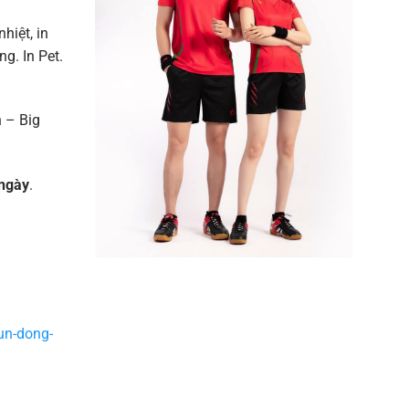
nhiệt, in
g. In Pet.
 – Big
ngày
.
un-dong-