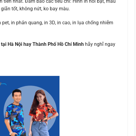
 tiến nhất. Đảm bảo các tiêu chí: Hình in nổi bật, màu
giãn tốt, không nứt, ko bay màu.
 pet, in phản quang, in 3D, in cao, in lụa chống nhiễm
tại Hà Nội hay Thành Phố Hồ Chí Minh
hãy nghĩ ngay