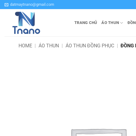
Bỏ
datmaytnano@gmail.com
qua
nội
TRANG CHỦ
ÁO THUN
ĐỒN
dung
HOME
|
ÁO THUN
|
ÁO THUN ĐỒNG PHỤC
|
ĐỒNG 