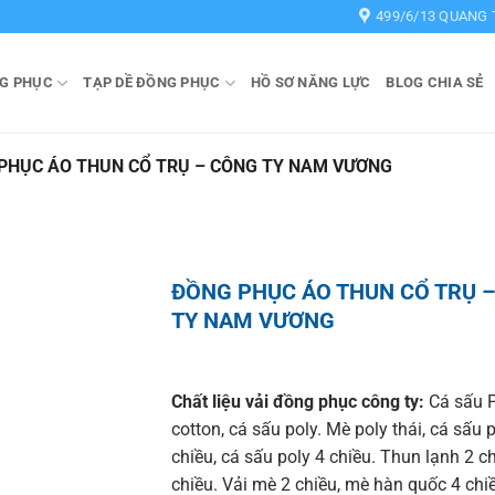
499/6/13 QUANG 
G PHỤC
TẠP DỀ ĐỒNG PHỤC
HỒ SƠ NĂNG LỰC
BLOG CHIA SẺ
PHỤC ÁO THUN CỔ TRỤ – CÔNG TY NAM VƯƠNG
ĐỒNG PHỤC ÁO THUN CỔ TRỤ 
TY NAM VƯƠNG
Chất liệu vải đồng phục công ty:
Cá sấu P
cotton, cá sấu poly. Mè poly thái, cá sấu 
chiều, cá sấu poly 4 chiều. Thun lạnh 2 c
chiều. Vải mè 2 chiều, mè hàn quốc 4 chi