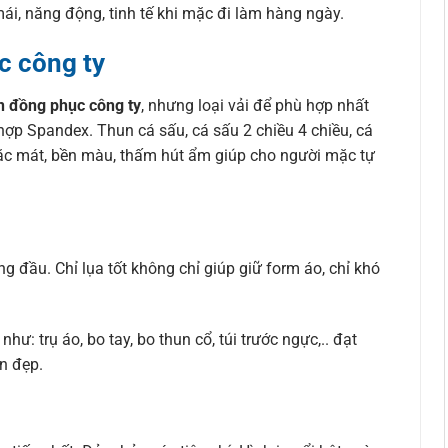
ái, năng động, tinh tế khi mặc đi làm hàng ngày.
c công ty
n đồng phục công ty
, nhưng loại vải để phù hợp nhất
hợp Spandex. Thun cá sấu, cá sấu 2 chiều 4 chiều, cá
mặc mát, bền màu, thấm hút ẩm giúp cho người mặc tự
g đầu. Chỉ lụa tốt không chỉ giúp giữ form áo, chỉ khó
ư: trụ áo, bo tay, bo thun cổ, túi trước ngực,.. đạt
ền đẹp.