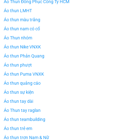
Áo Thun Đồng Phục Công Ty HCM
Áo thun LMHT
Áo thun màu trắng
Áo thun nam có cổ
Áo Thun nhóm
Áo thun Nike VNXK
Áo thun Phản Quang
Áo thun phượt
Áo thun Puma VNXK
Áo thun quảng cáo
Áo thun sự kiện
Áo thun tay dài
Áo Thun tay raglan
Áo thun teambuilding
Áo thun trẻ em
Áo thun trơn Nam & Nữ