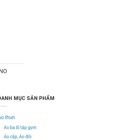
ANO
DANH MỤC SẢN PHẨM
Áo thun
Áo ba lỗ tập gym
Áo cặp, Áo đôi