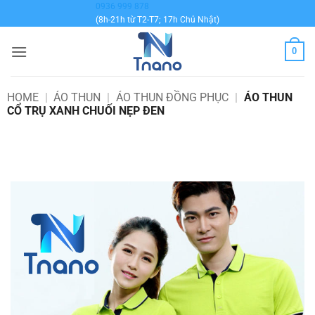
Bỏ
0936 999 878
(8h-21h từ T2-T7; 17h Chủ Nhật)
qua
nội
0
dung
HOME
|
ÁO THUN
|
ÁO THUN ĐỒNG PHỤC
|
ÁO THUN
CỔ TRỤ XANH CHUỐI NẸP ĐEN