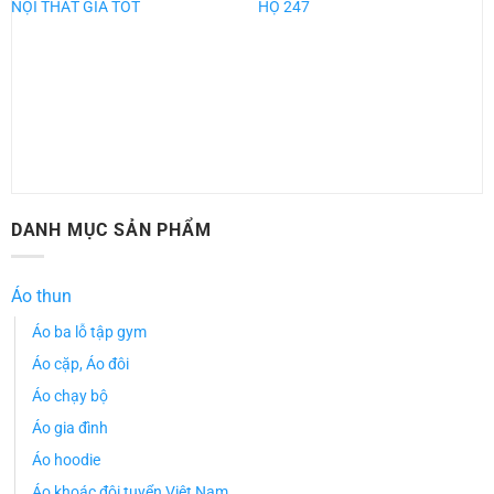
NỘI THẤT GIÁ TỐT
HỘ 247
DANH MỤC SẢN PHẨM
Áo thun
Áo ba lỗ tập gym
Áo cặp, Áo đôi
Áo chạy bộ
Áo gia đình
Áo hoodie
Áo khoác đội tuyển Việt Nam