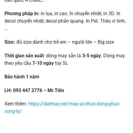
hàn quốc 4 chiều,…
Phương pháp in:
in lụa, in cao. In chuyển nhiệt, in 3D. In
decal chuyển nhiệt, decal phản quang. In Pet. Thêu vi tính,
…
Size:
đủ size dành cho trẻ em – người lớn – Big size
Thời gian sản xuất
: dòng may sẵn là
3-5 ngày
. Dòng may
theo yêu cầu
7-10 ngày
tùy SL
Bảo hành 1 năm
LH: 093 447 2776 – Mr.Tiến
Xem thêm:
https://datmay.net/may-ao-thun-dong-phuc-
cong-ty/