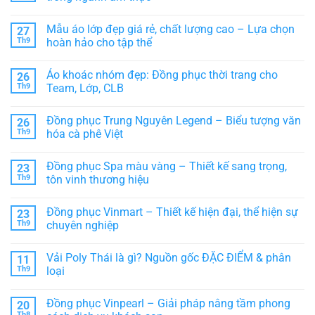
Hướng
Không
dẫn
có
cách
Mẫu áo lớp đẹp giá rẻ, chất lượng cao – Lựa chọn
27
bình
chọn
luận
áo
Th9
hoàn hảo cho tập thể
ở
thun
Ý
Không
thể
nghĩa
có
thao
Áo khoác nhóm đẹp: Đồng phục thời trang cho
26
đồng
bình
PHÙ
phục
luận
HỢP
Th9
Team, Lớp, CLB
bếp
ở
–
Mẫu
Không
Biểu
áo
có
Đồng phục Trung Nguyên Legend – Biểu tượng văn
26
tượng
lớp
bình
chuyên
đẹp
luận
Th9
hóa cà phê Việt
nghiệp
giá
ở
trong
rẻ,
Áo
Không
ngành
chất
khoác
có
Đồng phục Spa màu vàng – Thiết kế sang trọng,
23
ẩm
lượng
nhóm
bình
thực
cao
đẹp:
luận
Th9
tôn vinh thương hiệu
–
Đồng
ở
Lựa
phục
Đồng
Không
chọn
thời
phục
có
Đồng phục Vinmart – Thiết kế hiện đại, thể hiện sự
23
hoàn
trang
Trung
bình
hảo
cho
Nguyên
luận
Th9
chuyên nghiệp
cho
Team,
Legend
ở
tập
Lớp,
–
Đồng
Không
thể
CLB
Biểu
phục
có
Vải Poly Thái là gì? Nguồn gốc ĐẶC ĐIỂM & phân
11
tượng
Spa
bình
văn
màu
luận
Th9
loại
hóa
vàng
ở
cà
–
Đồng
Không
phê
Thiết
phục
có
Đồng phục Vinpearl – Giải pháp nâng tầm phong
20
Việt
kế
Vinmart
bình
sang
–
luận
Th8