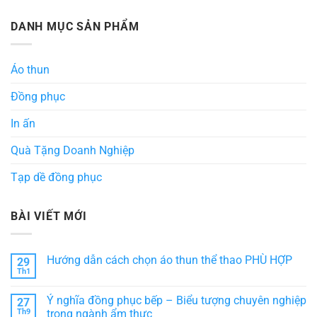
DANH MỤC SẢN PHẨM
Áo thun
Đồng phục
In ấn
Quà Tặng Doanh Nghiệp
Tạp dề đồng phục
BÀI VIẾT MỚI
Hướng dẫn cách chọn áo thun thể thao PHÙ HỢP
29
Th1
Không
có
bình
Ý nghĩa đồng phục bếp – Biểu tượng chuyên nghiệp
27
luận
ở
Th9
trong ngành ẩm thực