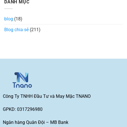
DANH MỤC
đại
loại
luận
và
bo
ở
được
cổ
Đồng
ưa
áo
phục
chuộng
thun
Eximbank:
blog
(18)
nhất
trong
Mẫu
hiện
thiết
đẹp
nay
kế
2026
Blog chia sẻ
(211)
thời
may
trang
nhanh
GIÁ
SỈ
Công Ty TNHH Đầu Tư và May Mặc TNANO
GPKD: 0317296980
Ngân hàng Quân Đội – MB Bank