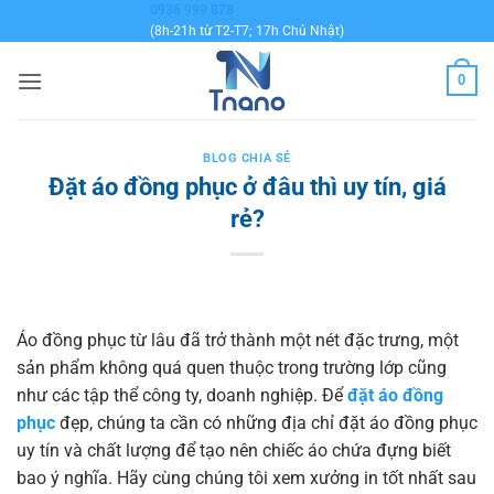
Bỏ
0936 999 878
(8h-21h từ T2-T7; 17h Chủ Nhật)
qua
nội
0
dung
BLOG CHIA SẺ
Đặt áo đồng phục ở đâu thì uy tín, giá
rẻ?
Áo đồng phục từ lâu đã trở thành một nét đặc trưng, một
sản phẩm không quá quen thuộc trong trường lớp cũng
như các tập thể công ty, doanh nghiệp. Để
đặt áo đồng
phục
đẹp, chúng ta cần có những địa chỉ đặt áo đồng phục
uy tín và chất lượng để tạo nên chiếc áo chứa đựng biết
bao ý nghĩa. Hãy cùng chúng tôi xem xưởng in tốt nhất sau