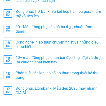
cách dịch vụ khách sạn
trọng,
Thiết
ở
tôn
kế
Vải
Không
vinh
hiện
Poly
có
Đồng phục HD Bank: Sự kết hợp hài hòa giữa thẩm
20
thương
đại,
Thái
bình
hiệu
thể
là
luận
Th8
mỹ và tiện ích
hiện
gì?
ở
sự
Nguồn
Đồng
Không
chuyên
gốc
phục
có
10+ Mẫu đồng phục áo bà ba đẹp, chuẩn form
20
nghiệp
ĐẶC
Vinpearl
bình
ĐIỂM
–
luận
Th8
dáng
&
Giải
ở
phân
pháp
Đồng
Không
loại
nâng
phục
có
Công nghệ in áo thun chuyển nhiệt và những điều
18
tầm
HD
bình
phong
Bank:
luận
Th8
chưa biết
cách
Sự
ở
dịch
kết
10+
Không
vụ
hợp
Mẫu
có
10+ mẫu đồng phục quán bar đẹp, hiện đại và được
18
khách
hài
đồng
bình
sạn
hòa
phục
luận
Th8
ưa chuộng nhất hiện nay
giữa
áo
ở
thẩm
bà
Công
Không
mỹ
ba
nghệ
có
Phân biệt các loại bo cổ áo thun trong thiết kế thời
18
và
đẹp,
in
bình
tiện
chuẩn
áo
luận
Th8
trang
ích
form
thun
ở
dáng
chuyển
10+
Không
nhiệt
mẫu
có
Đồng phục Eximbank: Mẫu đẹp 2026 may nhanh
07
và
đồng
bình
những
phục
luận
Th8
GIÁ SỈ
điều
quán
ở
chưa
bar
Phân
Không
biết
đẹp,
biệt
có
hiện
các
bình