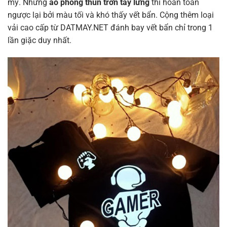
mỹ. Nhưng
áo phông thun trơn tay lửng
thì hoàn toàn
ngược lại bởi màu tối và khó thấy vết bẩn. Cộng thêm loại
vải cao cấp từ DATMAY.NET đánh bay vết bẩn chỉ trong 1
lần giặc duy nhất.