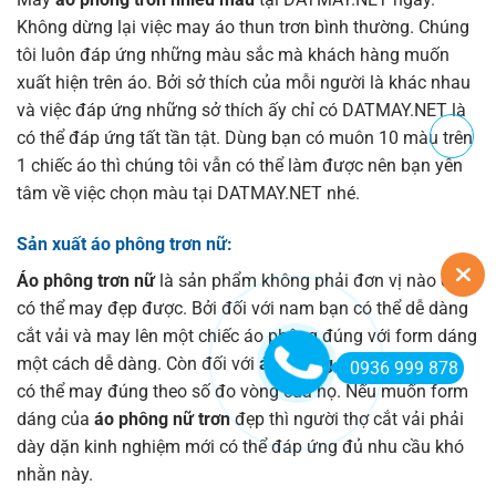
Không dừng lại việc may áo thun trơn bình thường. Chúng
tôi luôn đáp ứng những màu sắc mà khách hàng muốn
xuất hiện trên áo. Bởi sở thích của mỗi người là khác nhau
và việc đáp ứng những sở thích ấy chỉ có DATMAY.NET là
có thể đáp ứng tất tần tật. Dùng bạn có muôn 10 màu trên
1 chiếc áo thì chúng tôi vẫn có thể làm được nên bạn yên
tâm về việc chọn màu tại DATMAY.NET nhé.
Sản xuất
áo phông trơn nữ:
Áo phông trơn nữ
là sản phẩm không phải đơn vị nào cũng
có thể may đẹp được. Bởi đối với nam bạn có thể dễ dàng
cắt vải và may lên một chiếc áo phông đúng với form dáng
một cách dễ dàng. Còn đối với
áo phông nữ trơn
bạn chỉ
0936 999 878
có thể may đúng theo số đo vòng của họ. Nếu muốn form
dáng của
áo phông nữ trơn
đẹp thì người thợ cắt vải phải
dày dặn kinh nghiệm mới có thể đáp ứng đủ nhu cầu khó
nhằn này.