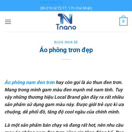
Bỏ
0936 999 878
(8h-21h từ T2-T7; 17h Chủ Nhật)
qua
nội
0
dung
BLOG CHIA SẺ
Áo phông trơn đẹp
Áo phông nam đen trơn
hay còn gọi là áo thun đen trơn.
Mang trong mình gam màu đen mạnh mẽ nam tính. Tuy
vậy những thương hiệu Local Brand gần đây ra rất nhiều
sản phẩm sử dụng gam màu này. Được giới trẻ cực kì ưa
chuộng, dễ phối đồ, tăng độ cool ngầu của chính mình.
Là một sản phẩm bán chạy và đang rất hot, nên nhu cầu