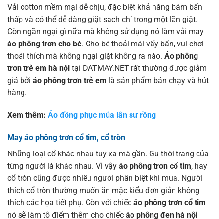
Vải cotton mềm mại dễ chịu, đặc biệt khả năng bám bẩn
thấp và có thể dễ dàng giặt sạch chỉ trong một lần giặt.
Còn ngần ngại gì nữa mà không sử dụng nó làm vải may
áo phông trơn cho bé
. Cho bé thoải mái vấy bẩn, vui chơi
thoái thích mà không ngại giặt không ra nào.
Á
o phông
trơn trẻ em hà nội
tại DATMAY.NET rất thường được giảm
giá bởi
áo phông trơn trẻ em
là sản phẩm bán chạy và hút
hàng.
Xem thêm:
Áo đồng phục múa lân sư rồng
May áo phông trơn cổ tim, cổ tròn
Những loại cổ khác nhau tuy xa mà gần. Gu thời trang của
từng người là khác nhau. Vì vậy
áo phông trơn cổ tim
, hay
cổ tròn cũng được nhiều người phân biệt khi mua. Người
thích cổ tròn thường muốn ăn mặc kiểu đơn giản không
thích các họa tiết phụ. Còn với chiếc
áo phông trơn cổ tim
nó sẽ làm tô điểm thêm cho chiếc
áo phông đen hà nội