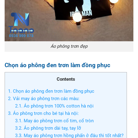
Áo phông trơn đẹp
Chọn áo phông đen trơn làm đồng phục
Contents
1.
Chọn áo phông đen trơn làm đồng phục
2.
Vải may áo phông trơn các màu:
2.1.
Áo phông trơn 100% cotton hà nội
3.
Áo phông trơn cho bé tại hà nội:
3.1.
May áo phông trơn cổ tim, cổ tròn
3.2.
Áo phông trơn dài tay, tay lỡ
3.3.
May áo phông trơn hồng phấn ở đâu thì tốt nhất?