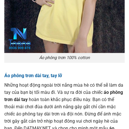
Áo phông trơn 100% cotton
Áo phông trơn dài tay, tay lỡ
Những hoạt động ngoài trời nắng mùa hè có thể sẽ làm da
tay của bạn bị tối màu đi. Và sự ra đời của chiếc
áo phông
trơn dài tay
hoàn toàn khắc phục điều này. Bạn có thể
thoải mái chơi đùa dưới ánh nắng gây gắt chỉ cần mặc
chiếc áo phông tay dài trơn và đội nón. Đừng để ánh mặc
trời gây gắt cản trở nhịp hoạt đông vui chơi ngày hè của
bạn. Đến DATMAY.NET và chọn cho mình một mẫu
áo