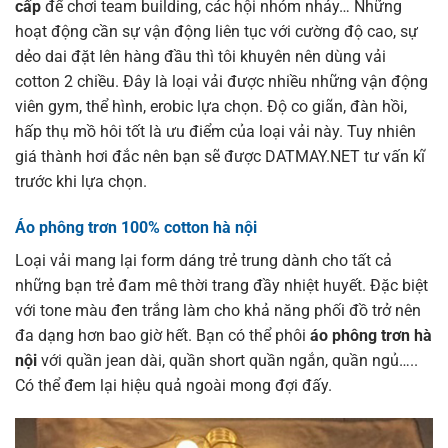
cấp
để chơi team building, các hội nhóm nhảy… Những
hoạt động cần sự vận động liên tục với cường độ cao, sự
dẻo dai đặt lên hàng đầu thì tôi khuyên nên dùng vải
cotton 2 chiều. Đây là loại vải được nhiều những vận động
viên gym, thể hình, erobic lựa chọn. Độ co giãn, đàn hồi,
hấp thụ mồ hôi tốt là ưu điểm của loại vải này. Tuy nhiên
giá thành hơi đắc nên bạn sẽ được DATMAY.NET tư vấn kĩ
trước khi lựa chọn.
Áo phông trơn 100% cotton hà nội
Loại vải mang lại form dáng trẻ trung dành cho tất cả
những bạn trẻ đam mê thời trang đầy nhiệt huyết. Đặc biệt
với tone màu đen trắng làm cho khả năng phối đồ trở nên
đa dạng hơn bao giờ hết. Bạn có thể phôi
áo phông trơn hà
nội
với quần jean dài, quần short quần ngắn, quần ngủ…..
Có thể đem lại hiệu quả ngoài mong đợi đấy.