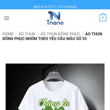
Bỏ
0936 999 878
(8h-21h từ T2-T7; 17h Chủ Nhật)
qua
nội
0
dung
HOME
|
ÁO THUN
|
ÁO THUN ĐỒNG PHỤC
|
ÁO THUN
ĐỒNG PHỤC NHÓM THEO YÊU CẦU MẪU SỐ 55