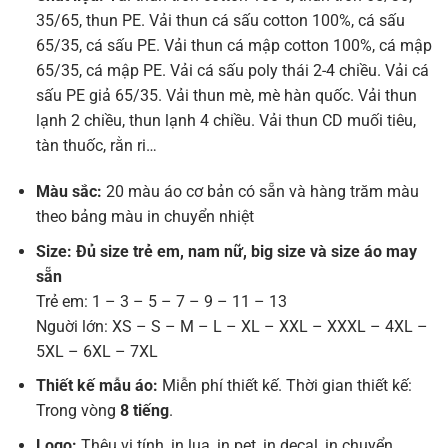
35/65, thun PE. Vải thun cá sấu cotton 100%, cá sấu
65/35, cá sấu PE. Vải thun cá mập cotton 100%, cá mập
65/35, cá mập PE. Vải cá sấu poly thái 2-4 chiều. Vải cá
sấu PE giả 65/35. Vải thun mè, mè hàn quốc. Vải thun
lạnh 2 chiều, thun lạnh 4 chiều. Vải thun CD muối tiêu,
tàn thuốc, rằn ri…
Màu sắc:
20 màu áo cơ bản có sẵn và hàng trăm màu
theo bảng màu in chuyển nhiệt
Size: Đủ size trẻ em, nam nữ, big size và size áo may
sẵn
Trẻ em: 1 – 3 – 5 – 7 – 9 – 11 – 13
Nguời lớn: XS – S – M – L – XL – XXL – XXXL – 4XL –
5XL – 6XL – 7XL
Thiết kế mẫu áo:
Miễn phí thiết kế. Thời gian thiết kế:
Trong vòng
8 tiếng
.
Logo:
Thêu vi tính, in lụa, in pet, in decal, in chuyển