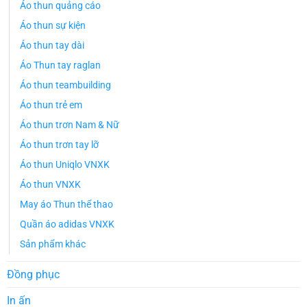
Áo thun quảng cáo
Áo thun sự kiện
Áo thun tay dài
Áo Thun tay raglan
Áo thun teambuilding
Áo thun trẻ em
Áo thun trơn Nam & Nữ
Áo thun trơn tay lỡ
Áo thun Uniqlo VNXK
Áo thun VNXK
May áo Thun thể thao
Quần áo adidas VNXK
Sản phẩm khác
Đồng phục
In ấn