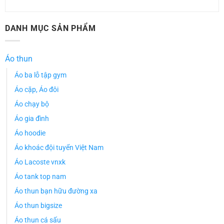
DANH MỤC SẢN PHẨM
Áo thun
Áo ba lỗ tập gym
Áo cặp, Áo đôi
Áo chạy bộ
Áo gia đình
Áo hoodie
Áo khoác đội tuyển Việt Nam
Áo Lacoste vnxk
Áo tank top nam
Áo thun bạn hữu đường xa
Áo thun bigsize
Áo thun cá sấu