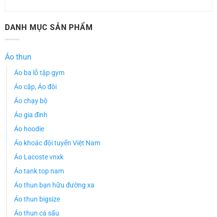
DANH MỤC SẢN PHẨM
Áo thun
Áo ba lỗ tập gym
Áo cặp, Áo đôi
Áo chạy bộ
Áo gia đình
Áo hoodie
Áo khoác đội tuyển Việt Nam
Áo Lacoste vnxk
Áo tank top nam
Áo thun bạn hữu đường xa
Áo thun bigsize
Áo thun cá sấu