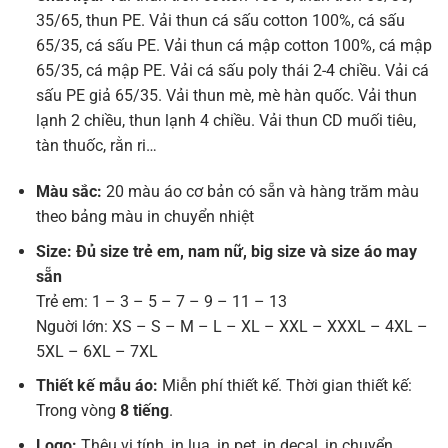
35/65, thun PE. Vải thun cá sấu cotton 100%, cá sấu
65/35, cá sấu PE. Vải thun cá mập cotton 100%, cá mập
65/35, cá mập PE. Vải cá sấu poly thái 2-4 chiều. Vải cá
sấu PE giả 65/35. Vải thun mè, mè hàn quốc. Vải thun
lạnh 2 chiều, thun lạnh 4 chiều. Vải thun CD muối tiêu,
tàn thuốc, rằn ri…
Màu sắc:
20 màu áo cơ bản có sẵn và hàng trăm màu
theo bảng màu in chuyển nhiệt
Size: Đủ size trẻ em, nam nữ, big size và size áo may
sẵn
Trẻ em: 1 – 3 – 5 – 7 – 9 – 11 – 13
Nguời lớn: XS – S – M – L – XL – XXL – XXXL – 4XL –
5XL – 6XL – 7XL
Thiết kế mẫu áo:
Miễn phí thiết kế. Thời gian thiết kế:
Trong vòng
8 tiếng
.
Logo:
Thêu vi tính, in lụa, in pet, in decal, in chuyển