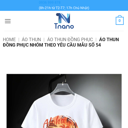
Bỏ
0936 999 878
(8h-21h từ T2-T7; 17h Chủ Nhật)
qua
nội
0
dung
HOME
|
ÁO THUN
|
ÁO THUN ĐỒNG PHỤC
|
ÁO THUN
ĐỒNG PHỤC NHÓM THEO YÊU CẦU MẪU SỐ 54