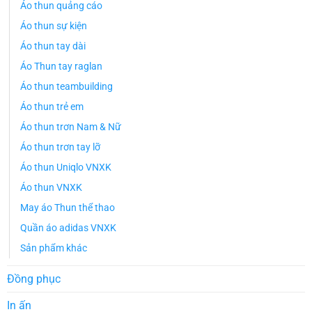
Áo thun quảng cáo
Áo thun sự kiện
Áo thun tay dài
Áo Thun tay raglan
Áo thun teambuilding
Áo thun trẻ em
Áo thun trơn Nam & Nữ
Áo thun trơn tay lỡ
Áo thun Uniqlo VNXK
Áo thun VNXK
May áo Thun thể thao
Quần áo adidas VNXK
Sản phẩm khác
Đồng phục
In ấn