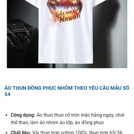
ÁO THUN ĐỒNG PHỤC NHÓM THEO YÊU CẦU MẪU SỐ
54
Công dụng:
Áo thun thun cổ tròn mặc hằng ngày, chơi
thể thao, làm áo nhóm áo lớp, áo đồng phục
Chất liệu:
Vải thun trơn cotton 100%, thun trơn 65/36,