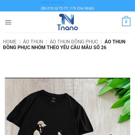
Bỏ
0936 999 878
(8h-21h từ T2-T7; 17h Chủ Nhật)
qua
nội
0
dung
HOME
|
ÁO THUN
|
ÁO THUN ĐỒNG PHỤC
|
ÁO THUN
ĐỒNG PHỤC NHÓM THEO YÊU CẦU MẪU SỐ 26