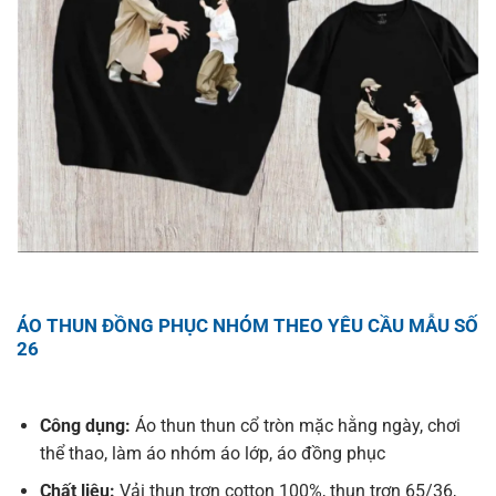
ÁO THUN ĐỒNG PHỤC NHÓM THEO YÊU CẦU MẪU SỐ
26
Công dụng:
Áo thun thun cổ tròn mặc hằng ngày, chơi
thể thao, làm áo nhóm áo lớp, áo đồng phục
Chất liệu:
Vải thun trơn cotton 100%, thun trơn 65/36,