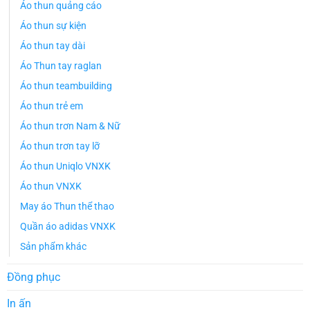
Áo thun quảng cáo
Áo thun sự kiện
Áo thun tay dài
Áo Thun tay raglan
Áo thun teambuilding
Áo thun trẻ em
Áo thun trơn Nam & Nữ
Áo thun trơn tay lỡ
Áo thun Uniqlo VNXK
Áo thun VNXK
May áo Thun thể thao
Quần áo adidas VNXK
Sản phẩm khác
Đồng phục
In ấn