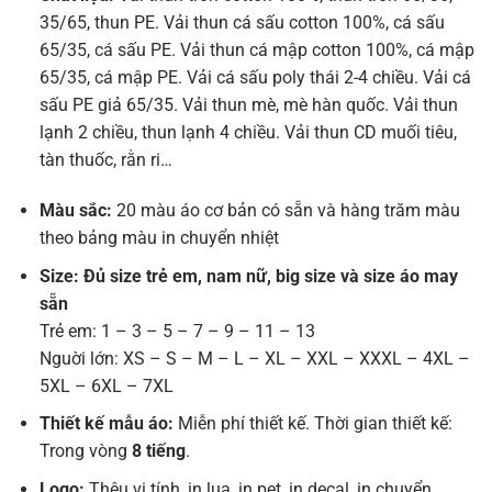
35/65, thun PE. Vải thun cá sấu cotton 100%, cá sấu
65/35, cá sấu PE. Vải thun cá mập cotton 100%, cá mập
65/35, cá mập PE. Vải cá sấu poly thái 2-4 chiều. Vải cá
sấu PE giả 65/35. Vải thun mè, mè hàn quốc. Vải thun
lạnh 2 chiều, thun lạnh 4 chiều. Vải thun CD muối tiêu,
tàn thuốc, rằn ri…
Màu sắc:
20 màu áo cơ bản có sẵn và hàng trăm màu
theo bảng màu in chuyển nhiệt
Size: Đủ size trẻ em, nam nữ, big size và size áo may
sẵn
Trẻ em: 1 – 3 – 5 – 7 – 9 – 11 – 13
Nguời lớn: XS – S – M – L – XL – XXL – XXXL – 4XL –
5XL – 6XL – 7XL
Thiết kế mẫu áo:
Miễn phí thiết kế. Thời gian thiết kế:
Trong vòng
8 tiếng
.
Logo:
Thêu vi tính, in lụa, in pet, in decal, in chuyển