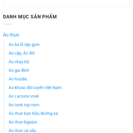
DANH MỤC SẢN PHẨM
Áo thun
Áo ba lỗ tập gym
Áo cặp, Áo đôi
Áo chạy bộ
Áo gia đình
Áo hoodie
Áo khoác đội tuyển Việt Nam
Áo Lacoste vnxk
Áo tank top nam
Áo thun bạn hữu đường xa
Áo thun bigsize
Áo thun cá sấu