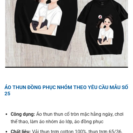
ÁO THUN ĐỒNG PHỤC NHÓM THEO YÊU CẦU MẪU SỐ
25
Công dụng:
Áo thun thun cổ tròn mặc hằng ngày, chơi
thể thao, làm áo nhóm áo lớp, áo đồng phục
Chất liệu:
Vải thun trơn cotton 100%, thun trơn 65/36,