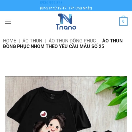
Bỏ
0936 999 878
(8h-21h từ T2-T7; 17h Chủ Nhật)
qua
nội
0
dung
HOME
|
ÁO THUN
|
ÁO THUN ĐỒNG PHỤC
|
ÁO THUN
ĐỒNG PHỤC NHÓM THEO YÊU CẦU MẪU SỐ 25