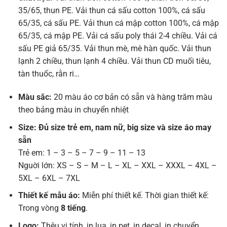
35/65, thun PE. Vải thun cá sấu cotton 100%, cá sấu
65/35, cá sấu PE. Vải thun cá mập cotton 100%, cá mập
65/35, cá mập PE. Vải cá sấu poly thái 2-4 chiều. Vải cá
sấu PE giả 65/35. Vải thun mè, mè hàn quốc. Vải thun
lạnh 2 chiều, thun lạnh 4 chiều. Vải thun CD muối tiêu,
tàn thuốc, rằn ri…
Màu sắc:
20 màu áo cơ bản có sẵn và hàng trăm màu
theo bảng màu in chuyển nhiệt
Size: Đủ size trẻ em, nam nữ, big size và size áo may
sẵn
Trẻ em: 1 – 3 – 5 – 7 – 9 – 11 – 13
Nguời lớn: XS – S – M – L – XL – XXL – XXXL – 4XL –
5XL – 6XL – 7XL
Thiết kế mẫu áo:
Miễn phí thiết kế. Thời gian thiết kế:
Trong vòng
8 tiếng
.
Logo:
Thêu vi tính, in lụa, in pet, in decal, in chuyển