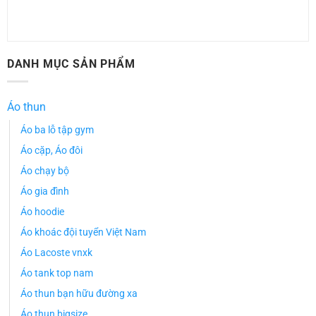
DANH MỤC SẢN PHẨM
Áo thun
Áo ba lỗ tập gym
Áo cặp, Áo đôi
Áo chạy bộ
Áo gia đình
Áo hoodie
Áo khoác đội tuyển Việt Nam
Áo Lacoste vnxk
Áo tank top nam
Áo thun bạn hữu đường xa
Áo thun bigsize