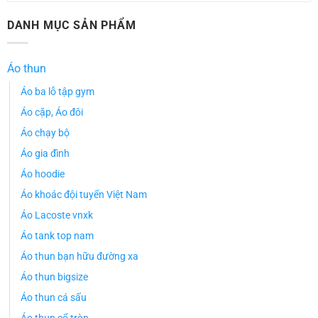
DANH MỤC SẢN PHẨM
Áo thun
Áo ba lỗ tập gym
Áo cặp, Áo đôi
Áo chạy bộ
Áo gia đình
Áo hoodie
Áo khoác đội tuyển Việt Nam
Áo Lacoste vnxk
Áo tank top nam
Áo thun bạn hữu đường xa
Áo thun bigsize
Áo thun cá sấu