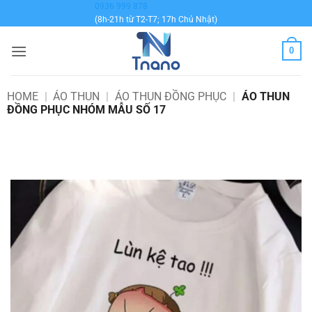
Bỏ
0936 999 878
(8h-21h từ T2-T7; 17h Chủ Nhật)
qua
nội
0
dung
HOME
|
ÁO THUN
|
ÁO THUN ĐỒNG PHỤC
|
ÁO THUN
ĐỒNG PHỤC NHÓM MẪU SỐ 17