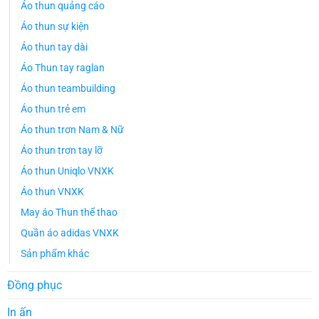
Áo thun quảng cáo
Áo thun sự kiện
Áo thun tay dài
Áo Thun tay raglan
Áo thun teambuilding
Áo thun trẻ em
Áo thun trơn Nam & Nữ
Áo thun trơn tay lỡ
Áo thun Uniqlo VNXK
Áo thun VNXK
May áo Thun thể thao
Quần áo adidas VNXK
Sản phẩm khác
Đồng phục
In ấn