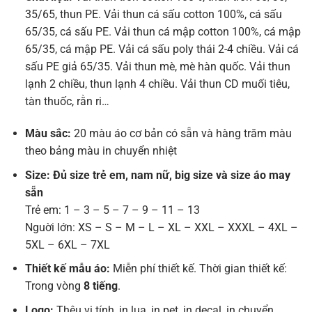
35/65, thun PE. Vải thun cá sấu cotton 100%, cá sấu
65/35, cá sấu PE. Vải thun cá mập cotton 100%, cá mập
65/35, cá mập PE. Vải cá sấu poly thái 2-4 chiều. Vải cá
sấu PE giả 65/35. Vải thun mè, mè hàn quốc. Vải thun
lạnh 2 chiều, thun lạnh 4 chiều. Vải thun CD muối tiêu,
tàn thuốc, rằn ri…
Màu sắc:
20 màu áo cơ bản có sẵn và hàng trăm màu
theo bảng màu in chuyển nhiệt
Size: Đủ size trẻ em, nam nữ, big size và size áo may
sẵn
Trẻ em: 1 – 3 – 5 – 7 – 9 – 11 – 13
Nguời lớn: XS – S – M – L – XL – XXL – XXXL – 4XL –
5XL – 6XL – 7XL
Thiết kế mẫu áo:
Miễn phí thiết kế. Thời gian thiết kế:
Trong vòng
8 tiếng
.
Logo:
Thêu vi tính, in lụa, in pet, in decal, in chuyển