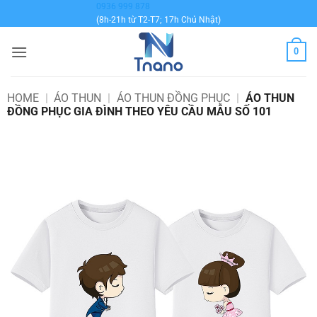
Bỏ
0936 999 878
(8h-21h từ T2-T7; 17h Chủ Nhật)
qua
nội
0
dung
HOME
|
ÁO THUN
|
ÁO THUN ĐỒNG PHỤC
|
ÁO THUN
ĐỒNG PHỤC GIA ĐÌNH THEO YÊU CẦU MẪU SỐ 101