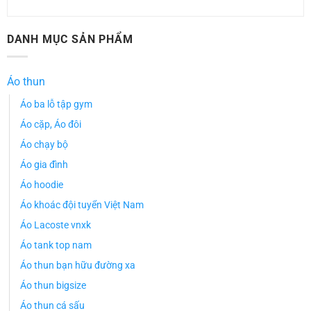
DANH MỤC SẢN PHẨM
Áo thun
Áo ba lỗ tập gym
Áo cặp, Áo đôi
Áo chạy bộ
Áo gia đình
Áo hoodie
Áo khoác đội tuyển Việt Nam
Áo Lacoste vnxk
Áo tank top nam
Áo thun bạn hữu đường xa
Áo thun bigsize
Áo thun cá sấu