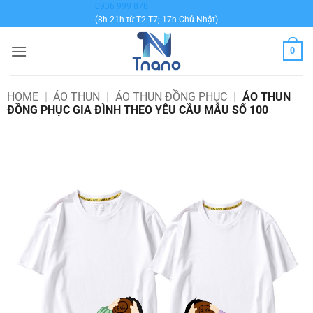
Bỏ
0936 999 878
(8h-21h từ T2-T7; 17h Chủ Nhật)
qua
nội
0
dung
HOME
|
ÁO THUN
|
ÁO THUN ĐỒNG PHỤC
|
ÁO THUN
ĐỒNG PHỤC GIA ĐÌNH THEO YÊU CẦU MẪU SỐ 100