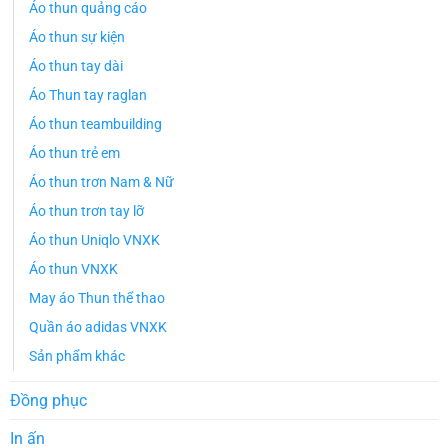
Áo thun quảng cáo
Áo thun sự kiện
Áo thun tay dài
Áo Thun tay raglan
Áo thun teambuilding
Áo thun trẻ em
Áo thun trơn Nam & Nữ
Áo thun trơn tay lỡ
Áo thun Uniqlo VNXK
Áo thun VNXK
May áo Thun thể thao
Quần áo adidas VNXK
Sản phẩm khác
Đồng phục
In ấn