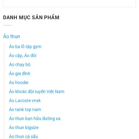
DANH MỤC SẢN PHẨM
Áo thun
Áo ba lỗ tập gym
Áo cặp, Áo đôi
Áo chạy bộ
Áo gia đình
Áo hoodie
Áo khoác đội tuyển Việt Nam
Áo Lacoste vnxk
Áo tank top nam
Áo thun bạn hữu đường xa
Áo thun bigsize
Áo thun cá sấu