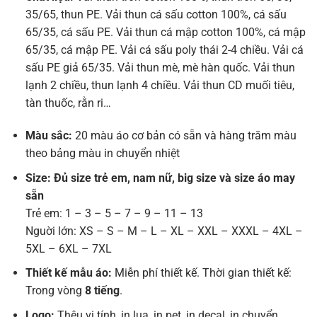
35/65, thun PE. Vải thun cá sấu cotton 100%, cá sấu
65/35, cá sấu PE. Vải thun cá mập cotton 100%, cá mập
65/35, cá mập PE. Vải cá sấu poly thái 2-4 chiều. Vải cá
sấu PE giả 65/35. Vải thun mè, mè hàn quốc. Vải thun
lạnh 2 chiều, thun lạnh 4 chiều. Vải thun CD muối tiêu,
tàn thuốc, rằn ri…
Màu sắc:
20 màu áo cơ bản có sẵn và hàng trăm màu
theo bảng màu in chuyển nhiệt
Size: Đủ size trẻ em, nam nữ, big size và size áo may
sẵn
Trẻ em: 1 – 3 – 5 – 7 – 9 – 11 – 13
Nguời lớn: XS – S – M – L – XL – XXL – XXXL – 4XL –
5XL – 6XL – 7XL
Thiết kế mẫu áo:
Miễn phí thiết kế. Thời gian thiết kế:
Trong vòng
8 tiếng
.
Logo:
Thêu vi tính, in lụa, in pet, in decal, in chuyển