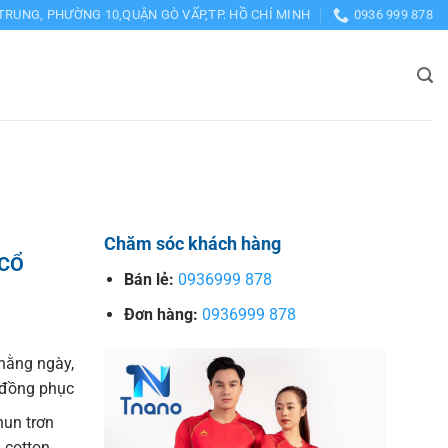
TRUNG, PHƯỜNG 10,QUẬN GÒ VẤP,TP. HỒ CHÍ MINH
0936 999 878
Chăm sóc khách hàng
 CỔ
Bán lẻ:
0936999 878
Đơn hàng:
0936999 878
hằng ngày,
o đồng phục
hun trơn
 cotton