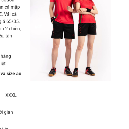
hun cá mập
. Vải cá
giả 65/35.
h 2 chiều,
u, tàn
 hàng
iệt
 và size áo
L – XXXL –
ời gian