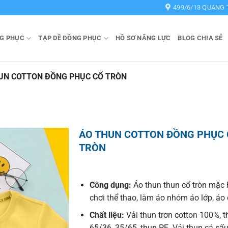
499/6/13 QUANG 
G PHỤC
TẠP DỀ ĐỒNG PHỤC
HỒ SƠ NĂNG LỰC
BLOG CHIA SẺ
UN COTTON ĐỒNG PHỤC CỔ TRÒN
ÁO THUN COTTON ĐỒNG PHỤC
TRÒN
Công dụng:
Áo thun thun cổ tròn mặc 
chơi thể thao, làm áo nhóm áo lớp, á
Chất liệu:
Vải thun trơn cotton 100%, t
65/36, 35/65, thun PE. Vải thun cá sấu