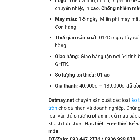
Logo:
Thêu vi tính, in lụa, in pet, in deca
chuyển nhiệt, in cao.
Chống nhiễm mà
May mẫu:
1-5 ngày. Miễn phí may mẫu
đơn hàng
Thời gian sản xuất:
01-15 ngày tùy số
hàng
Giao hàng:
Giao hàng tận nơi 64 tỉnh 
GHTK.
Số lượng tối thiểu: 01 áo
Giá thành:
40.000đ – 189.000đ đã gồ
Datmay.net
chuyên sản xuất các loại
áo 
tròn
cho cá nhân và doanh nghiệp. Chúng 
loại vải, đủ phương pháp in, đủ màu sắc 
khách lựa chọn.
Đặc biệt: Free thiết kế 
mẫu.
ĐT/Zalo: 093 447 2776 / 0936 999 878