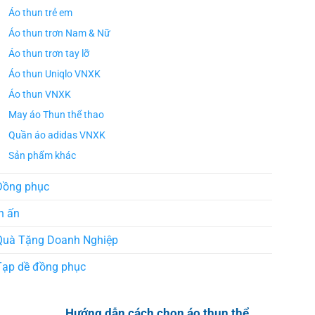
Áo thun trẻ em
Áo thun trơn Nam & Nữ
Áo thun trơn tay lỡ
Áo thun Uniqlo VNXK
Áo thun VNXK
May áo Thun thể thao
Quần áo adidas VNXK
Sản phẩm khác
Đồng phục
n ấn
Quà Tặng Doanh Nghiệp
Tạp dề đồng phục
Hướng dẫn cách chọn áo thun thể