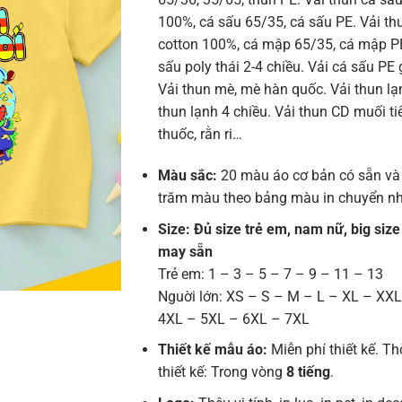
100%, cá sấu 65/35, cá sấu PE. Vải t
cotton 100%, cá mập 65/35, cá mập PE
sấu poly thái 2-4 chiều. Vải cá sấu PE 
Vải thun mè, mè hàn quốc. Vải thun lạn
thun lạnh 4 chiều. Vải thun CD muối tiê
thuốc, rằn ri…
Màu sắc:
20 màu áo cơ bản có sẵn và
trăm màu theo bảng màu in chuyển nh
Size: Đủ size trẻ em, nam nữ, big size
may sẵn
Trẻ em: 1 – 3 – 5 – 7 – 9 – 11 – 13
Nguời lớn: XS – S – M – L – XL – XX
4XL – 5XL – 6XL – 7XL
Thiết kế mẫu áo:
Miễn phí thiết kế. Th
thiết kế: Trong vòng
8 tiếng
.