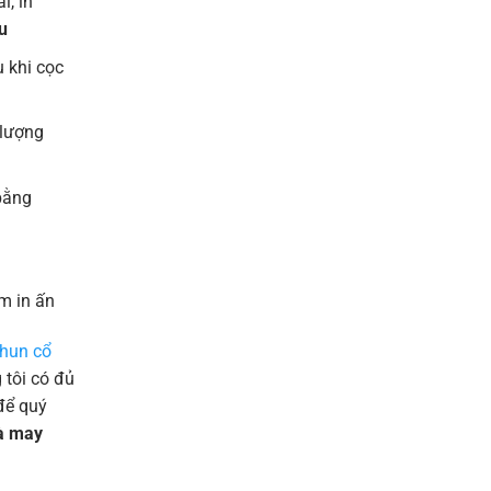
l, in
u
 khi cọc
 lượng
bằng
m in ấn
thun cổ
tôi có đủ
để quý
và may