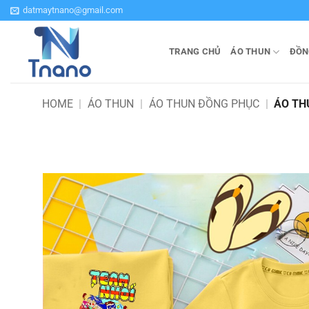
Bỏ
datmaytnano@gmail.com
qua
nội
TRANG CHỦ
ÁO THUN
ĐỒN
dung
HOME
|
ÁO THUN
|
ÁO THUN ĐỒNG PHỤC
|
ÁO TH