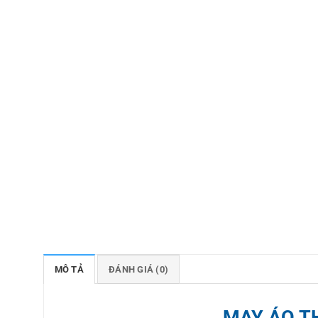
MÔ TẢ
ĐÁNH GIÁ (0)
MAY ÁO T