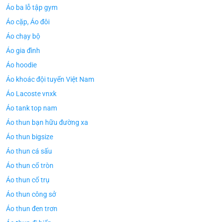
Áo ba lỗ tập gym
Áo cặp, Áo đôi
Áo chạy bộ
Áo gia đình
Áo hoodie
Áo khoác đội tuyển Việt Nam
Áo Lacoste vnxk
Áo tank top nam
Áo thun bạn hữu đường xa
Áo thun bigsize
Áo thun cá sấu
Áo thun cổ tròn
Áo thun cổ trụ
Áo thun công sở
Áo thun đen trơn