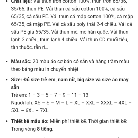
Chất liệu:
Vải thun trơn cotton 100%, thun trơn 65/36,
35/65, thun PE. Vải thun cá sấu cotton 100%, cá sấu
65/35, cá sấu PE. Vải thun cá mập cotton 100%, cá mập
65/35, cá mập PE. Vải cá sấu poly thái 2-4 chiều. Vải cá
sấu PE giả 65/35. Vải thun mè, mè hàn quốc. Vải thun
lạnh 2 chiều, thun lạnh 4 chiều. Vải thun CD muối tiêu,
tàn thuốc, rằn ri…
Màu sắc:
20 màu áo cơ bản có sẵn và hàng trăm màu
theo bảng màu in chuyển nhiệt
Size: Đủ size trẻ em, nam nữ, big size và size áo may
sẵn
Trẻ em: 1 – 3 – 5 – 7 – 9 – 11 – 13
Nguời lớn: XS – S – M – L – XL – XXL – XXXL – 4XL –
5XL – 6XL – 7XL
Thiết kế mẫu áo:
Miễn phí thiết kế. Thời gian thiết kế:
Trong vòng
8 tiếng
.