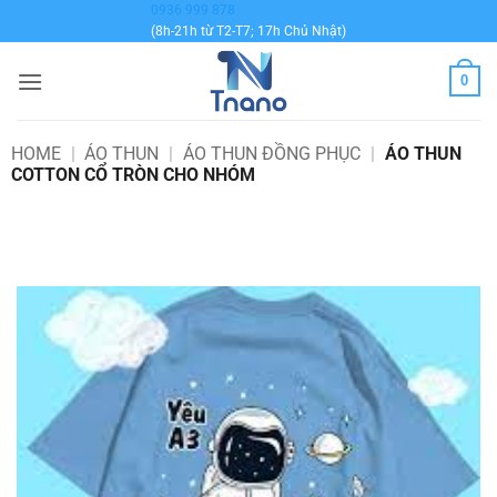
Bỏ
0936 999 878
(8h-21h từ T2-T7; 17h Chủ Nhật)
qua
nội
0
dung
HOME
|
ÁO THUN
|
ÁO THUN ĐỒNG PHỤC
|
ÁO THUN
COTTON CỔ TRÒN CHO NHÓM