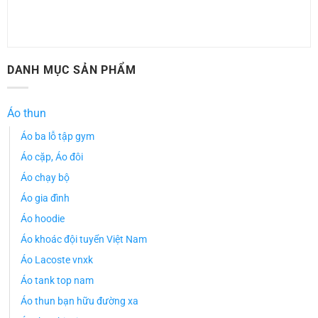
DANH MỤC SẢN PHẨM
Áo thun
Áo ba lỗ tập gym
Áo cặp, Áo đôi
Áo chạy bộ
Áo gia đình
Áo hoodie
Áo khoác đội tuyển Việt Nam
Áo Lacoste vnxk
Áo tank top nam
Áo thun bạn hữu đường xa