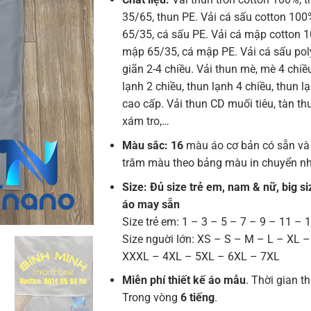
35/65, thun PE. Vải cá sấu cotton 100
65/35, cá sấu PE. Vải cá mập cotton 
mập 65/35, cá mập PE. Vải cá sấu poly
giãn 2-4 chiều. Vải thun mè, mè 4 chiề
lạnh 2 chiều, thun lạnh 4 chiều, thun l
cao cấp. Vải thun CD muối tiêu, tàn thuố
xám tro,…
Màu sắc: 16
màu áo cơ bản có sẵn và
trăm màu theo bảng màu in chuyển nh
Size: Đủ size trẻ em, nam & nữ, big si
áo may sẵn
Size trẻ em: 1 – 3 – 5 – 7 – 9 – 11 – 
Size nguời lớn: XS – S – M – L – XL 
XXXL – 4XL – 5XL – 6XL – 7XL
Miễn phí thiết kế áo mẫu
. Thời gian th
Trong vòng
6 tiếng
.