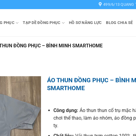
499/6/13 QUANG 
G PHỤC
TẠP DỀ ĐỒNG PHỤC
HỒ SƠ NĂNG LỰC
BLOG CHIA SẺ
THUN ĐỒNG PHỤC – BÌNH MINH SMARTHOME
ÁO THUN ĐỒNG PHỤC – BÌNH 
SMARTHOME
Công dụng:
Áo thun thun cổ trụ mặc h
chơi thể thao, làm áo nhóm, áo đồng 
ty.
Chất liệu:
Vải thun trơn cotton 100%, 