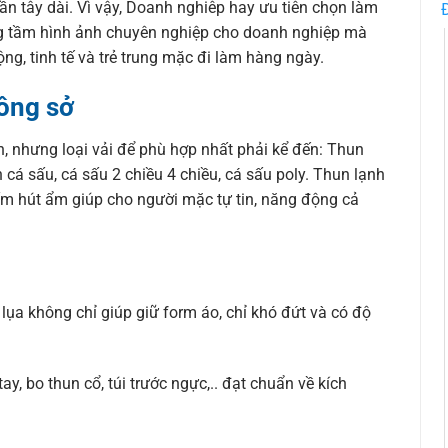
ần tây dài. Vì vậy, Doanh nghiêp hay ưu tiên chọn làm
 tầm hình ảnh chuyên nghiệp cho doanh nghiệp mà
ng, tinh tế và trẻ trung mặc đi làm hàng ngày.
công sở
un, nhưng loại vải để phù hợp nhất phải kể đến: Thun
cá sấu, cá sấu 2 chiều 4 chiều, cá sấu poly. Thun lạnh
ấm hút ẩm giúp cho người mặc tự tin, năng động cả
lụa không chỉ giúp giữ form áo, chỉ khó đứt và có độ
y, bo thun cổ, túi trước ngực,.. đạt chuẩn về kích