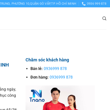
TRUNG, PHƯỜNG 10,QUẬN GÒ VẤP,TP. HỒ CHÍ MINH
0936 999 878
Chăm sóc khách hàng
MINH
Bán lẻ:
0936999 878
Đơn hàng:
0936999 878
ằng ngày,
phục công
thun 65/36,