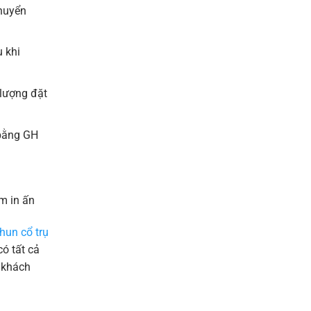
chuyển
 khi
 lượng đặt
 bằng GH
m in ấn
hun cổ trụ
ó tất cả
 khách