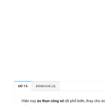
MÔ TẢ
ĐÁNH GIÁ (0)
Hiện nay
áo thun công sở
rất phổ biến, thay cho á