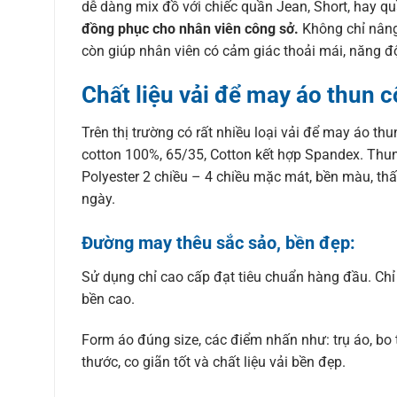
dễ dàng mix đồ với chiếc quần Jean, Short, hay qu
đồng phục cho nhân viên công sở.
Không chỉ nâng
còn giúp nhân viên có cảm giác thoải mái, năng độ
Chất liệu vải để may áo thun 
Trên thị trường có rất nhiều loại vải để may áo th
cotton 100%, 65/35, Cotton kết hợp Spandex. Thun 
Polyester 2 chiều – 4 chiều mặc mát, bền màu, th
ngày.
Đường may thêu sắc sảo, bền đẹp:
Sử dụng chỉ cao cấp đạt tiêu chuẩn hàng đầu. Chỉ 
bền cao.
Form áo đúng size, các điểm nhấn như: trụ áo, bo ta
thước, co giãn tốt và chất liệu vải bền đẹp.