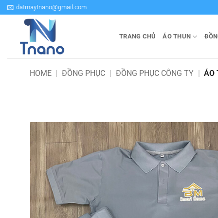
Bỏ
datmaytnano@gmail.com
qua
nội
TRANG CHỦ
ÁO THUN
ĐỒN
dung
HOME
|
ĐỒNG PHỤC
|
ĐỒNG PHỤC CÔNG TY
|
ÁO 