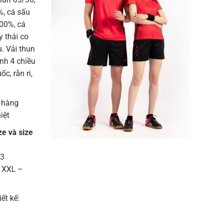
%, cá sấu
100%, cá
 thái co
u. Vải thun
ạnh 4 chiều
c, rằn ri,
 hàng
iệt
ze và size
13
– XXL –
iết kế: