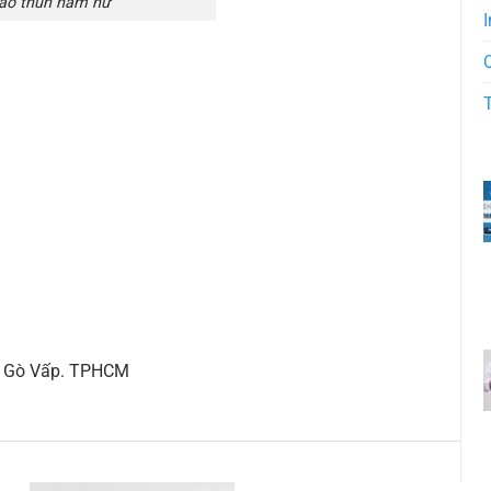
 áo thun nam nữ
I
ận Gò Vấp. TPHCM