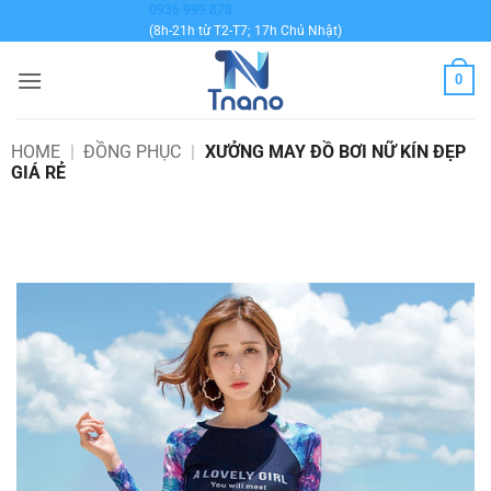
Bỏ
0936 999 878
(8h-21h từ T2-T7; 17h Chủ Nhật)
qua
nội
0
dung
HOME
|
ĐỒNG PHỤC
|
XƯỞNG MAY ĐỒ BƠI NỮ KÍN ĐẸP
GIÁ RẺ