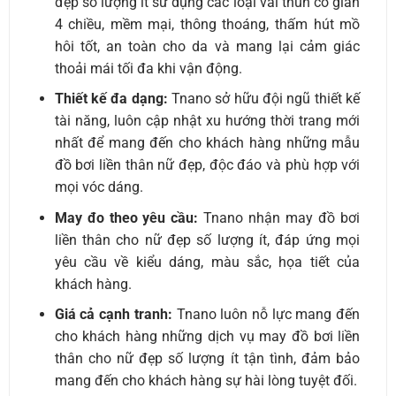
đẹp số lượng ít sử dụng các loại vải thun co giãn
4 chiều, mềm mại, thông thoáng, thấm hút mồ
hôi tốt, an toàn cho da và mang lại cảm giác
thoải mái tối đa khi vận động.
Thiết kế đa dạng:
Tnano sở hữu đội ngũ thiết kế
tài năng, luôn cập nhật xu hướng thời trang mới
nhất để mang đến cho khách hàng những mẫu
đồ bơi liền thân nữ đẹp, độc đáo và phù hợp với
mọi vóc dáng.
May đo theo yêu cầu:
Tnano nhận may đồ bơi
liền thân cho nữ đẹp số lượng ít, đáp ứng mọi
yêu cầu về kiểu dáng, màu sắc, họa tiết của
khách hàng.
Giá cả cạnh tranh:
Tnano luôn nỗ lực mang đến
cho khách hàng những dịch vụ may đồ bơi liền
thân cho nữ đẹp số lượng ít
tận tình, đảm bảo
mang đến cho khách hàng sự hài lòng tuyệt đối.