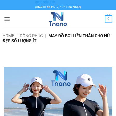
Bỏ
0936 999 878
(8h-21h từ T2-T7; 17h Chủ Nhật)
qua
nội
0
dung
HOME
|
ĐỒNG PHỤC
|
MAY ĐỒ BƠI LIỀN THÂN CHO NỮ
ĐẸP SỐ LƯỢNG ÍT