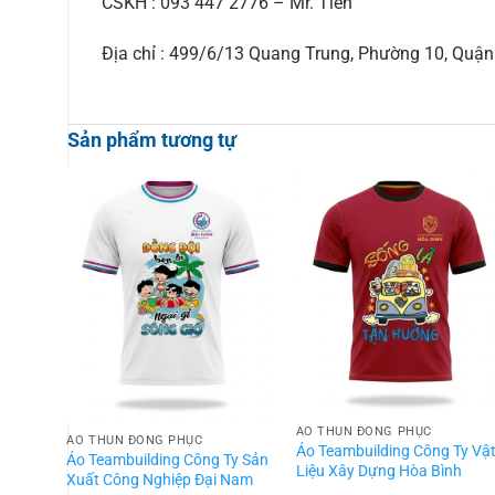
CSKH : 093 447 2776 – Mr. Tiến
Địa chỉ : 499/6/13 Quang Trung, Phường 10, Qu
Sản phẩm tương tự
ÁO THUN ĐỒNG PHỤC
ÁO THUN ĐỒNG PHỤC
Áo Teambuilding Công Ty Vậ
Áo Teambuilding Công Ty Sản
Liệu Xây Dựng Hòa Bình
Xuất Công Nghiệp Đại Nam