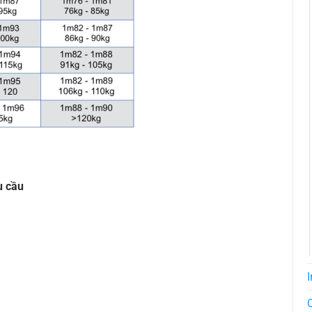
u cầu
I