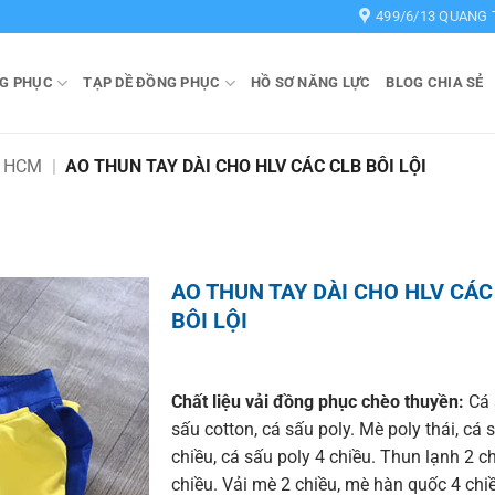
499/6/13 QUANG 
G PHỤC
TẠP DỀ ĐỒNG PHỤC
HỒ SƠ NĂNG LỰC
BLOG CHIA SẺ
Y HCM
|
AO THUN TAY DÀI CHO HLV CÁC CLB BÔI LỘI
AO THUN TAY DÀI CHO HLV CÁC
BÔI LỘI
Chất liệu vải đồng phục chèo thuyền:
Cá 
sấu cotton, cá sấu poly. Mè poly thái, cá 
chiều, cá sấu poly 4 chiều. Thun lạnh 2 c
chiều. Vải mè 2 chiều, mè hàn quốc 4 chi