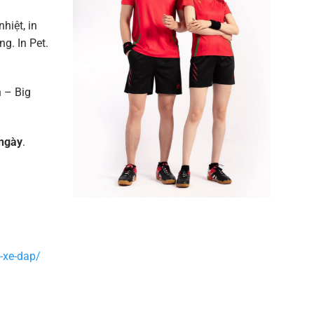
nhiệt, in
g. In Pet.
 – Big
ngày
.
-xe-dap/