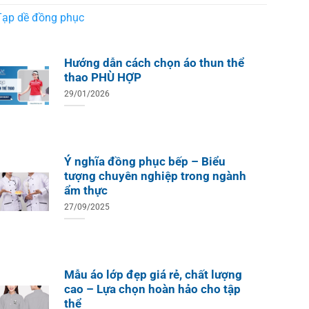
Tạp dề đồng phục
Hướng dẫn cách chọn áo thun thể
thao PHÙ HỢP
29/01/2026
Ý nghĩa đồng phục bếp – Biểu
tượng chuyên nghiệp trong ngành
ẩm thực
27/09/2025
Mẫu áo lớp đẹp giá rẻ, chất lượng
ÁO TH
ÁO THUN ĐỒNG PHỤC
Áo Te
Áo Teambuilding Công Ty
cao – Lựa chọn hoàn hảo cho tập
Xuất B
Thiết Kế Ánh Kim
thể
ÁO THUN ĐỒNG PHỤC