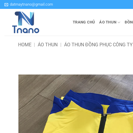
Bỏ
datmaytnano@gmail.com
qua
nội
TRANG CHỦ
ÁO THUN
ĐỒN
dung
HOME
|
ÁO THUN
|
ÁO THUN ĐỒNG PHỤC CÔNG T