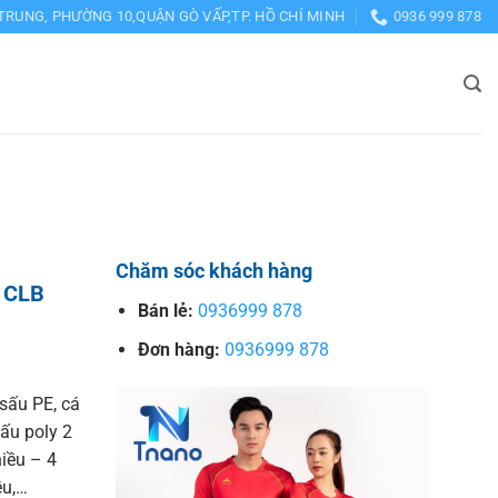
TRUNG, PHƯỜNG 10,QUẬN GÒ VẤP,TP. HỒ CHÍ MINH
0936 999 878
Chăm sóc khách hàng
 CLB
Bán lẻ:
0936999 878
Đơn hàng:
0936999 878
sấu PE, cá
sấu poly 2
hiều – 4
ều,…