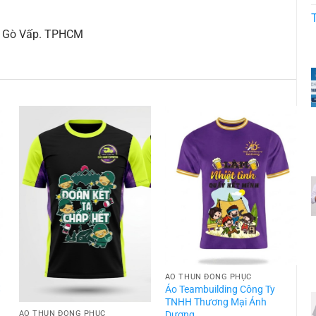
ận Gò Vấp. TPHCM
ÁO THUN ĐỒNG PHỤC
t
Áo Teambuilding Công Ty
TNHH Thương Mại Ánh
Dương
ÁO THUN ĐỒNG PHỤC